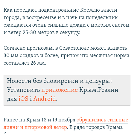
ПРИСОЕДИНЯЙТЕСЬ!
ПОБЕДИТЕЛЕЙ НЕ СУДЯТ?
Как передают подконтрольные Кремлю власти
КРЫМ.НЕПОКОРЕННЫЙ
города, в воскресенье и в ночь на понедельник
ожидаются очень сильные дожди с мокрым снегом
ELIFBE
и ветер 25-30 метров в секунду.
УКРАИНСКАЯ ПРОБЛЕМА КРЫМА
Все сайты RFE/RL
Согласно прогнозам, в Севастополе может выпасть
30 мм осадков и более, притом что месячная норма
составляет 26 мм.
Новости без блокировки и цензуры!
Установить
приложение
Крым.Реалии
для
iOS
і
Android
.
Ранее на Крым 18 и 19 ноября
обрушились сильные
ливни и штормовой ветер
. В ряде городов Крыма