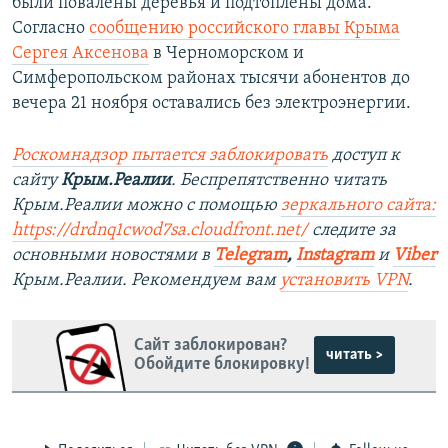
были повалены деревья и подтоплены дома.
Согласно
сообщению российского главы Крыма
Сергея Аксенова
в Черноморском и
Симферопольском районах тысячи абонентов до
вечера 21 ноября оставались без электроэнергии.
Роскомнадзор пытается заблокировать
доступ к
сайту
Крым.Реалии
. Беспрепятственно читать
Крым.Реалии можно с помощью
зеркального сайта:
https://drdnq1cwod7sa.cloudfront.net/
следите за
основными новостями в
Telegram
,
Instagram
и
Viber
Крым.Реалии. Рекомендуем вам
установить VPN
.
Сайт заблокирован?
читать >
Обойдите блокировку!