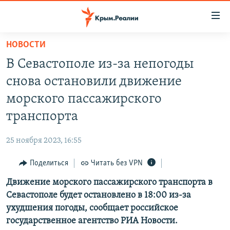
Доступность
ссылки
Вернуться
НОВОСТИ
к
НОВОСТИ
В Севастополе из-за непогоды
основному
СПЕЦПРОЕКТЫ
содержанию
снова остановили движение
ВОДА
Вернутся
ГРУЗ 200
морского пассажирского
к
ИСТОРИЯ
КАРТА ВОЕННЫХ ОБЪЕКТОВ КРЫМА
транспорта
главной
ЕЩЕ
11 ЛЕТ ОККУПАЦИИ КРЫМА. 11 ИСТОРИЙ СОПРОТИВЛЕНИЯ
навигации
25 ноября 2023, 16:55
Вернутся
РАДІО СВОБОДА
ИНТЕРАКТИВ
к
Поделиться
Читать без VPN
КАК ОБОЙТИ БЛОКИРОВКУ
ИНФОГРАФИКА
поиску
Движение морского пассажирского транспорта в
ТЕЛЕПРОЕКТ КРЫМ.РЕАЛИИ
Українською
Севастополе будет остановлено в 18:00 из-за
СОВЕТЫ ПРАВОЗАЩИТНИКОВ
ухудшения погоды, сообщает российское
Qırımtatar
государственное агентство РИА Новости.
ПРОПАВШИЕ БЕЗ ВЕСТИ