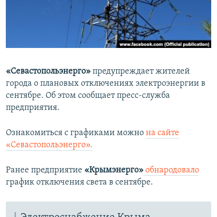
ПРИСОЕДИНЯЙТЕСЬ!
ПОБЕДИТЕЛЕЙ НЕ СУДЯТ?
КРЫМ.НЕПОКОРЕННЫЙ
ELIFBE
УКРАИНСКАЯ ПРОБЛЕМА КРЫМА
«Севастопольэнерго»
предупреждает жителей
Все сайты RFE/RL
города о плановых отключениях электроэнергии в
сентябре. Об этом сообщает пресс-служба
предприятия.
Ознакомиться с графиками можно
на сайте
«Севастопольэнерго».
Ранее предприятие
«Крымэнерго»
обнародовало
график отключения света в сентябре.