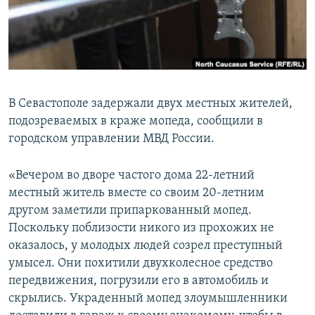
ПРИСОЕДИНЯЙТЕСЬ!
ПОБЕДИТЕЛЕЙ НЕ СУДЯТ?
КРЫМ.НЕПОКОРЕННЫЙ
ELIFBE
УКРАИНСКАЯ ПРОБЛЕМА КРЫМА
В Севастополе задержали двух местных жителей,
Все сайты RFE/RL
подозреваемых в краже мопеда, сообщили в
городском управлении МВД России.
«Вечером во дворе частого дома 22-летний
местный житель вместе со своим 20-летним
другом заметили припаркованный мопед.
Поскольку поблизости никого из прохожих не
оказалось, у молодых людей созрел преступный
умысел. Они похитили двухколесное средство
передвижения, погрузили его в автомобиль и
скрылись. Украденный мопед злоумышленники