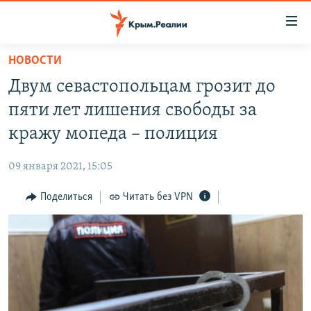
Доступность
ссылки
Вернуться
НОВОСТИ
к
НОВОСТИ
Двум севастопольцам грозит до
основному
СПЕЦПРОЕКТЫ
содержанию
пяти лет лишения свободы за
ВОДА
Вернутся
ГРУЗ 200
кражу мопеда – полиция
к
ИСТОРИЯ
КАРТА ВОЕННЫХ ОБЪЕКТОВ КРЫМА
главной
09 января 2021, 15:05
ЕЩЕ
11 ЛЕТ ОККУПАЦИИ КРЫМА. 11 ИСТОРИЙ СОПРОТИВЛЕНИЯ
навигации
Вернутся
Поделиться
Читать без VPN
РАДІО СВОБОДА
ИНТЕРАКТИВ
к
КАК ОБОЙТИ БЛОКИРОВКУ
ИНФОГРАФИКА
поиску
ТЕЛЕПРОЕКТ КРЫМ.РЕАЛИИ
Українською
СОВЕТЫ ПРАВОЗАЩИТНИКОВ
Qırımtatar
ПРОПАВШИЕ БЕЗ ВЕСТИ