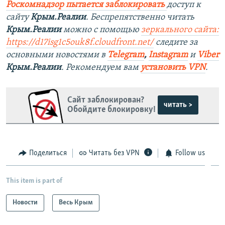
Роскомнадзор пытается заблокировать
доступ к
сайту
Крым.Реалии
. Беспрепятственно читать
Крым.Реалии
можно с помощью
зеркального сайта:
https://d17isg1c5ouk8f.cloudfront.net/
следите за
основными новостями в
Telegram
,
Instagram
и
Viber
Крым.Реалии
. Рекомендуем вам
установить VPN
.
Сайт заблокирован?
читать >
Обойдите блокировку!
Поделиться
Читать без VPN
Follow us
This item is part of
Новости
Весь Крым