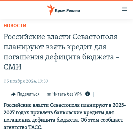
Доступность
ссылки
Вернуться
НОВОСТИ
к
НОВОСТИ
Российские власти Севастополя
основному
СПЕЦПРОЕКТЫ
содержанию
планируют взять кредит для
ВОДА
Вернутся
ГРУЗ 200
погашения дефицита бюджета –
к
ИСТОРИЯ
КАРТА ВОЕННЫХ ОБЪЕКТОВ КРЫМА
СМИ
главной
ЕЩЕ
11 ЛЕТ ОККУПАЦИИ КРЫМА. 11 ИСТОРИЙ СОПРОТИВЛЕНИЯ
навигации
05 ноября 2024, 19:39
Вернутся
РАДІО СВОБОДА
ИНТЕРАКТИВ
к
Поделиться
Читать без VPN
КАК ОБОЙТИ БЛОКИРОВКУ
ИНФОГРАФИКА
поиску
Российские власти Севастополя планируют в 2025-
ТЕЛЕПРОЕКТ КРЫМ.РЕАЛИИ
Українською
2027 годах привлечь банковские кредиты для
СОВЕТЫ ПРАВОЗАЩИТНИКОВ
погашения дефицита бюджета. Об этом сообщает
Qırımtatar
агентство ТАСС.
ПРОПАВШИЕ БЕЗ ВЕСТИ