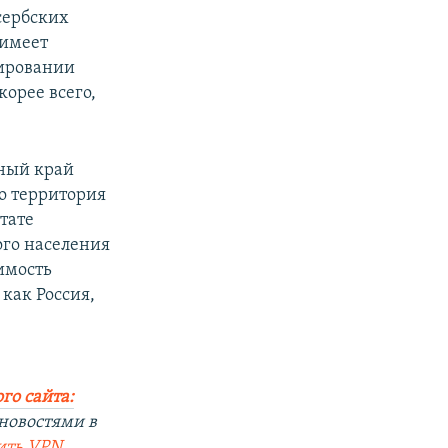
сербских
 имеет
лировании
корее всего,
ный край
го территория
тате
ого населения
имость
 как Россия,
го сайта:
новостями в
ить
VPN
.