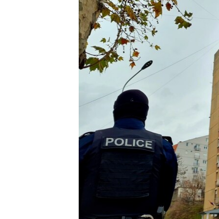
ПОБЕДИТЕЛЕЙ НЕ СУДЯТ?
КРЫМ.НЕПОКОРЕННЫЙ
ELIFBE
УКРАИНСКАЯ ПРОБЛЕМА КРЫМА