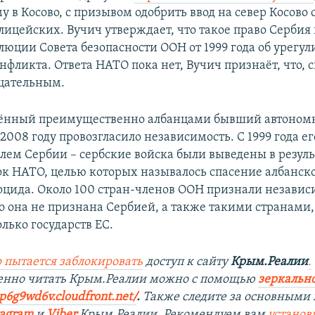
 в Косово, с призывом одобрить ввод на север Косово 
лицейских. Вучич утверждает, что такое право Сербия
олюции Совета безопасности ООН от 1999 года об урегу
нфликта. Ответа НАТО пока нет, Вучич признаёт, что, с
ицательным.
елённый преимущественно албанцами бывший автоном
2008 году провозгласило независимость. С 1999 года е
олем Сербии – сербские войска были выведены в резуль
к НАТО, целью которых называлось спасение албанск
ноцида. Около 100 стран-членов ООН признали независ
о она не признана Сербией, а также такими странами,
лько государств ЕС.
 пытается заблокировать
доступ к сайту
Крым.Реалии
.
венно читать Крым.Реалии можно с помощью
зеркально
9p6g9wd6v.cloudfront.net/
. ​
Также следите за основными 
tagram
и
Viber
Крым.Реалии. Рекомендуем вам
установ