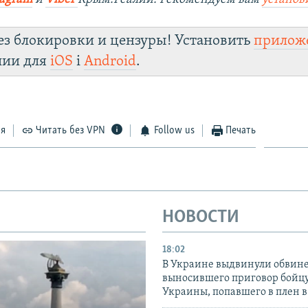
ез блокировки и цензуры! Установить
прилож
лии для
iOS
і
Android
.
ся
Читать без VPN
Follow us
Печать
НОВОСТИ
18:02
В Украине выдвинули обвине
выносившего приговор бойц
Украины, попавшего в плен 