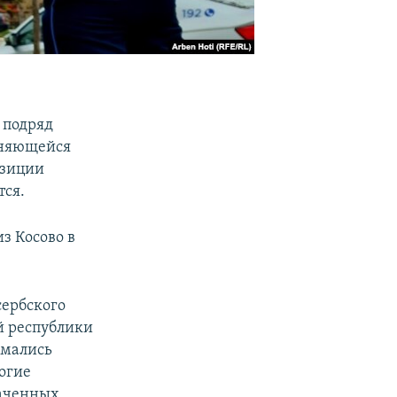
 подряд
иняющейся
озиции
тся.
з Косово в
сербского
й республики
имались
ногие
наченных