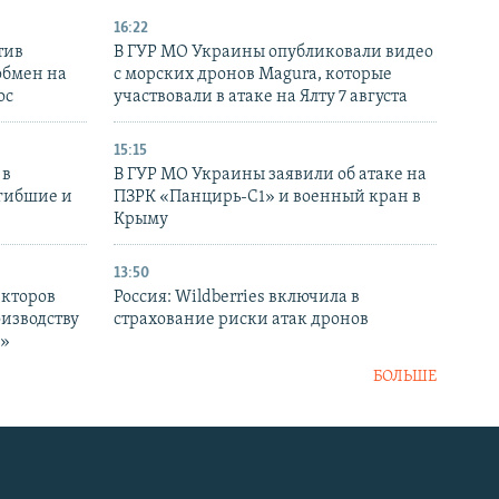
16:22
тив
В ГУР МО Украины опубликовали видео
обмен на
с морских дронов Magura, которые
ос
участвовали в атаке на Ялту 7 августа
15:15
 в
В ГУР МО Украины заявили об атаке на
огибшие и
ПЗРК «Панцирь-С1» и военный кран в
Крыму
13:50
екторов
Россия: Wildberries включила в
оизводству
страхование риски атак дронов
р»
БОЛЬШЕ