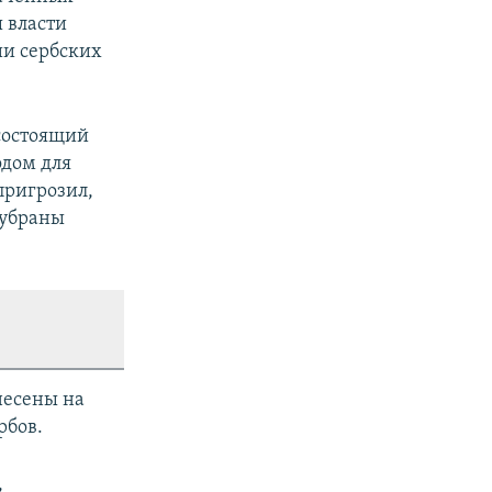
ы власти
ии сербских
 состоящий
одом для
пригрозил,
 убраны
несены на
рбов.
,