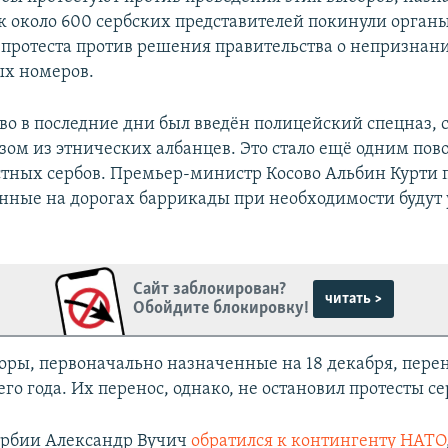
ак около 600 сербских представителей покинули орган
к протеста против решения правительства о непризнан
ых номеров.
ово в последние дни был введён полицейский спецназ,
зом из этнических албанцев. Это стало ещё одним пов
стных сербов. Премьер-министр Косово Альбин Курти 
енные на дорогах баррикады при необходимости будут
Сайт заблокирован?
читать >
Обойдите блокировку!
оры, первоначально назначенные на 18 декабря, пере
го года. Их перенос, однако, не остановил протесты се
ербии Александр Вучич
обратился к контингенту НАТО