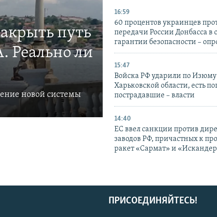
16:59
60 процентов украинцев про
закрыть путь
передачи России Донбасса в 
гарантии безопасности – опр
. Реально ли
15:47
Войска РФ ударили по Изюму
Харьковской области, есть п
ление новой системы
пострадавшие – власти
14:40
ЕС ввел санкции против дир
заводов РФ, причастных к пр
ракет «Сармат» и «Исканде
ПРИСОЕДИНЯЙТЕСЬ!