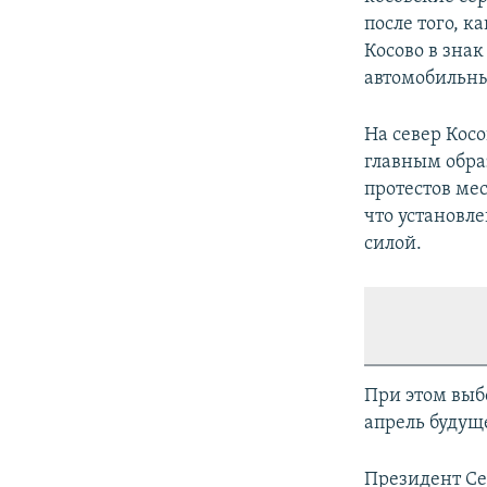
после того, к
Косово в зна
автомобильн
На север Кос
главным обра
протестов ме
что установл
силой.
При этом выб
апрель будуще
Президент С