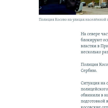
Полиция Косово на улицах населённой
На севере ча
блокируют ос
властям в При
несколько ра
Полиция Косо
Сербию.
Ситуация на 
полицейского
обвинили в н
подготовкой 
косовские се