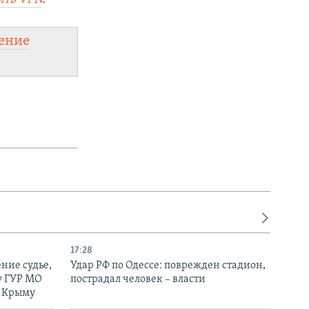
ение
17:28
ние судье,
Удар РФ по Одессе: поврежден стадион,
у ГУР МО
пострадал человек – власти
в Крыму