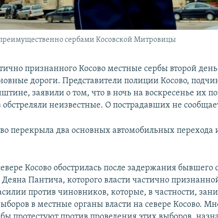
 преимущественно сербами Косовской Митровицы
стично признанного Косово местные сербы второй день
новные дороги. Представители полиции Косово, подч
штине, заявили о том, что в ночь на воскресенье их п
з обстреляли неизвестные. О пострадавших не сообщае
во перекрыла два основных автомобильных перехода и
севере Косово обострилась после задержания бывшего 
 Деяна Пантича, которого власти частично признанно
асилии против чиновников, которые, в частности, зан
выборов в местные органы власти на севере Косово. М
рбы протестуют против проведения этих выборов, наз