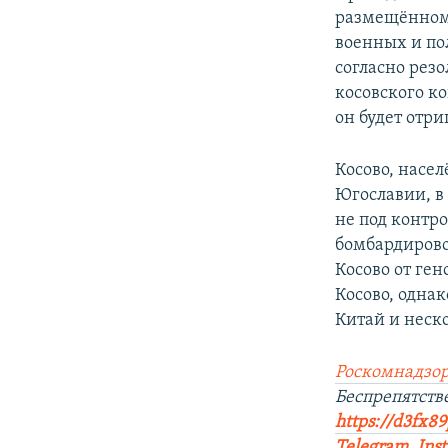
размещённому
военных и по
согласно рез
косовского ко
он будет отр
Косово, нас
Югославии, в 
не под контр
бомбардирово
Косово от ге
Косово, однак
Китай и неско
Роскомнадзор
Беспрепятст
https://d3fx8
Telegram
,
Ins