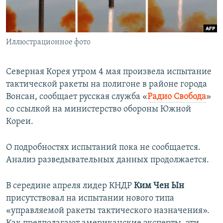
ПРИСОЕДИНЯЙТЕСЬ!
ПОБЕДИТЕЛЕЙ НЕ СУДЯТ?
КРЫМ.НЕПОКОРЕННЫЙ
Иллюстрационное фото
ELIFBE
УКРАИНСКАЯ ПРОБЛЕМА КРЫМА
Северная Корея утром 4 мая произвела испытание
Все сайты RFE/RL
тактической ракеты на полигоне в районе города
Вонсан, сообщает русская служба «
Радио Свобода
»
со ссылкой на министерство обороны Южной
Кореи.
О подробностях испытаний пока не сообщается.
Анализ разведывательных данных продолжается.
В середине апреля лидер КНДР
Ким Чен Ын
присутствовал на испытании нового типа
«управляемой ракеты тактического назначения».