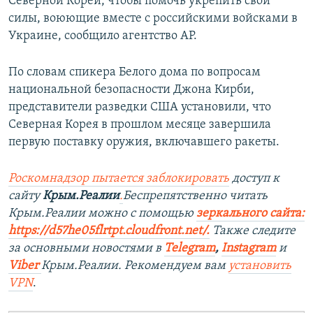
Северной Кореи, чтобы помочь укрепить свои
силы, воюющие вместе с российскими войсками в
Украине, сообщило агентство AP.
По словам спикера Белого дома по вопросам
национальной безопасности Джона Кирби,
представители разведки США установили, что
Северная Корея в прошлом месяце завершила
первую поставку оружия, включавшего ракеты.
Роскомнадзор пытается заблокировать
доступ к
сайту
Крым.Реалии
.
Беспрепятственно читать
Крым.Реалии можно с помощью
зеркального сайта:
https://d57he05flrtpt.cloudfront.net/.
Также следите
за основными новостями в
Telegram
,
Instagram
и
Viber
Крым.Реалии. Рекомендуем вам
установить
VPN
.