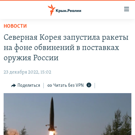
Доступность
ссылки
Вернуться
НОВОСТИ
к
НОВОСТИ
Северная Корея запустила ракеты
основному
СПЕЦПРОЕКТЫ
содержанию
на фоне обвинений в поставках
ВОДА
Вернутся
ГРУЗ 200
оружия России
к
ИСТОРИЯ
КАРТА ВОЕННЫХ ОБЪЕКТОВ КРЫМА
главной
23 декабря 2022, 15:02
ЕЩЕ
11 ЛЕТ ОККУПАЦИИ КРЫМА. 11 ИСТОРИЙ СОПРОТИВЛЕНИЯ
навигации
Вернутся
Поделиться
Читать без VPN
РАДІО СВОБОДА
ИНТЕРАКТИВ
к
КАК ОБОЙТИ БЛОКИРОВКУ
ИНФОГРАФИКА
поиску
ТЕЛЕПРОЕКТ КРЫМ.РЕАЛИИ
Українською
СОВЕТЫ ПРАВОЗАЩИТНИКОВ
Qırımtatar
ПРОПАВШИЕ БЕЗ ВЕСТИ