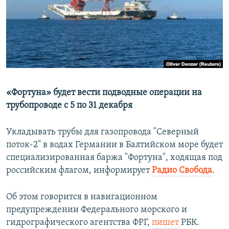
ПРИСОЕДИНЯЙТЕСЬ!
ПОБЕДИТЕЛЕЙ НЕ СУДЯТ?
КРЫМ.НЕПОКОРЕННЫЙ
ELIFBE
УКРАИНСКАЯ ПРОБЛЕМА КРЫМА
Все сайты RFE/RL
«Фортуна» будет вести подводные операции на
трубопроводе с 5 по 31 декабря
Укладывать трубы для газопровода "Северный
поток-2" в водах Германии в Балтийском море будет
специализированная баржа "Фортуна", ходящая под
российским флагом, информирует
Радио Свобода
.
Об этом говорится в навигационном
предупреждении Федерального морского и
гидрографического агентства ФРГ,
пишет
РБК.