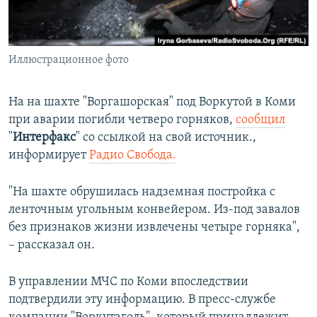
ПРИСОЕДИНЯЙТЕСЬ!
ПОБЕДИТЕЛЕЙ НЕ СУДЯТ?
КРЫМ.НЕПОКОРЕННЫЙ
Иллюстрационное фото
ELIFBE
УКРАИНСКАЯ ПРОБЛЕМА КРЫМА
На на шахте "Воргашорская" под Воркутой в Коми
Все сайты RFE/RL
при аварии погибли четверо горняков,
сообщил
"
Интерфакс
" со ссылкой на свой источник.,
информирует
Радио Свобода.
"На шахте обрушилась надземная постройка с
ленточным угольным конвейером. Из-под завалов
без признаков жизни извлечены четыре горняка",
– рассказал он.
В управлении МЧС по Коми впоследствии
подтвердили эту информацию. В пресс-службе