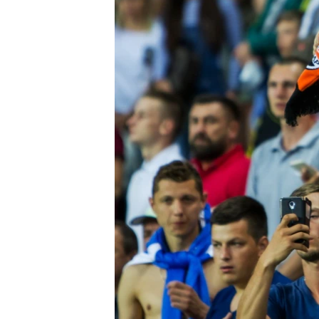
ПОБЕДИТЕЛЕЙ НЕ СУДЯТ?
КРЫМ.НЕПОКОРЕННЫЙ
ELIFBE
УКРАИНСКАЯ ПРОБЛЕМА КРЫМА