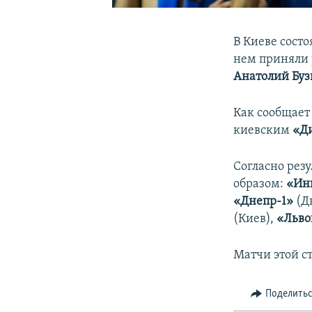
В Киеве состо
нем приняли
Анатолий Буз
Как сообщает
киевским
«Д
Согласно рез
образом:
«Ин
«Днепр-1»
(Д
(Киев),
«Льв
Матчи этой ст
Поделить