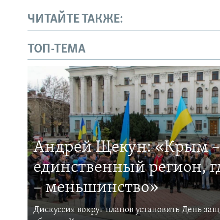
ЧИТАЙТЕ ТАКЖЕ:
ТОП-ТЕМА
Андрей Щекун: «Крым –
единственный регион, 
– меньшинство»
Дискуссия вокруг планов установить День за