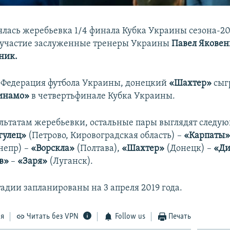
ялась жеребьевка 1/4 финала Кубка Украины сезона-20
 участие заслуженные тренеры Украины
Павел Якове
ник.
 Федерация футбола Украины, донецкий
«Шахтер»
сыг
инамо»
в четвертьфинале Кубка Украины.
ультатам жеребьевки, остальные пары выглядят след
гулец»
(Петрово, Кировоградская область) –
«Карпаты
непр) –
«Ворскла»
(Полтава),
«Шахтер»
(Донецк) –
«Ди
ов»
–
«Заря»
(Луганск).
адии запланированы на 3 апреля 2019 года.
ся
Читать без VPN
Follow us
Печать