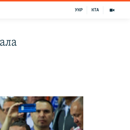
УКР
КТА
нала