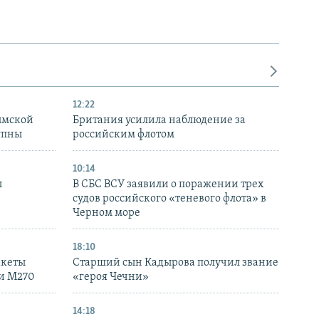
12:22
ымской
Британия усилила наблюдение за
упны
российским флотом
10:14
ы
В СБС ВСУ заявили о поражении трех
судов российского «теневого флота» в
Черном море
18:10
акеты
Старший сын Кадырова получил звание
ки M270
«героя Чечни»
14:18