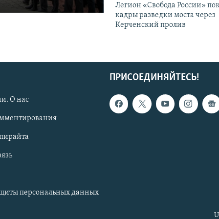
Легион «Свобода России» по
кадры разведки моста через
Керченский пролив
ПРИСОЕДИНЯЙТЕСЬ!
и. О нас
омментирования
опирайта
вязь
ащиты персональных данных
U