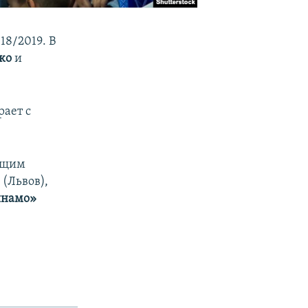
18/2019. В
нко
и
рает с
ующим
»
(Львов),
намо»