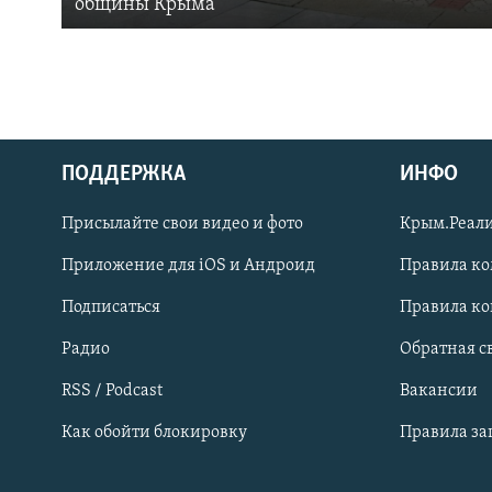
общины Крыма
ПОДДЕРЖКА
ИНФО
Українською
Присылайте свои видео и фото
Крым.Реали
Qırımtatar
Приложение для iOS и Андроид
Правила к
Подписаться
Правила к
ПРИСОЕДИНЯЙТЕСЬ!
Радио
Обратная с
RSS / Podcast
Вакансии
Как обойти блокировку
Правила з
Все сайты RFE/RL