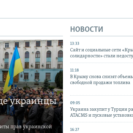
НОВОСТИ
13:33
Сайт и социальные сети «Кр
солидарности» стали недост
11:18
В Крыму снова снизят объем
свободной продажи топлива
где украинцы
09:05
Украина закупит у Турции р
ATACMS и пусковые установ
щиты прав украинской
16:27