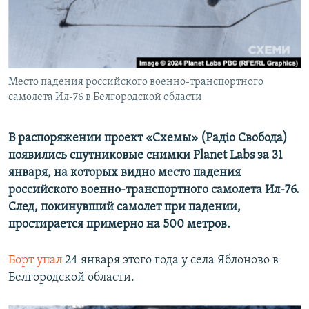
ПРИСОЕДИНЯЙТЕСЬ!
ПОБЕДИТЕЛЕЙ НЕ СУДЯТ?
КРЫМ.НЕПОКОРЕННЫЙ
ELIFBE
Место падения российского военно-транспортного
УКРАИНСКАЯ ПРОБЛЕМА КРЫМА
самолета Ил-76 в Белгородской области
Все сайты RFE/RL
В распоряжении проект «Схемы» (Радіо Свобода)
появились спутниковые снимки Planet Labs за 31
января, на которых видно место падения
российского военно-транспортного самолета Ил-76.
След, покинувший самолет при падении,
простирается примерно на 500 метров.
Борт упал
24 января этого года у села Яблоново в
Белгородской области.