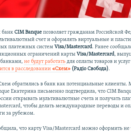
 банк
CIM Banque
позволяет гражданам Российской Ф
льтивалютный счет и оформлять виртуальные и пласт
ых платежных систем
Visa/Mastercard
. Ранее сообщало
анкционных ограничений карты
Visa/Mastercard
, вып
 банками,
не будут работать
для оплаты товаров и услуг
ится в расследовании
«Схем»
(Раді
о Свобода)
.
хем обратились в банк как потенциальные клиенты.
nque Екатерина письменно подтвердила, что CIM Banqu
ссии открывать мультивалютные счета и получать пл
astercard, чтобы делать международные переводы и о
ги за рубежом.
общила, что карту Visa/Mastercard можно оформить не