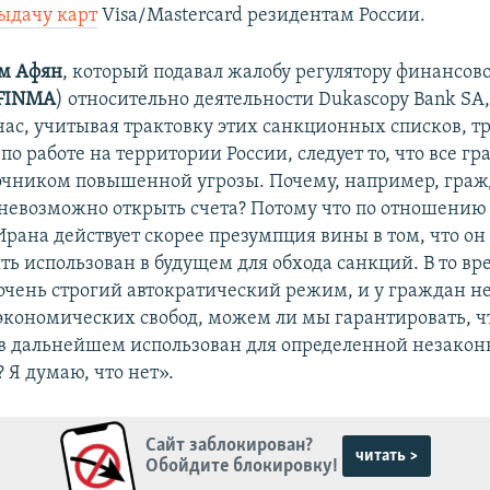
ыдачу карт
Visa/Mastercard резидентам России.
м Афян
, который подавал жалобу регулятору финансов
FINMA
) относительно деятельности Dukascopy Bank SA,
ас, учитывая трактовку этих санкционных списков, тр
о работе на территории России, следует то, что все г
очником повышенной угрозы. Почему, например, гра
невозможно открыть счета? Потому что по отношению
рана действует скорее презумпция вины в том, что он 
ь использован в будущем для обхода санкций. В то вре
 очень строгий автократический режим, и у граждан н
кономических свобод, можем ли мы гарантировать, ч
т в дальнейшем использован для определенной незако
 Я думаю, что нет».
Сайт заблокирован?
читать >
Обойдите блокировку!