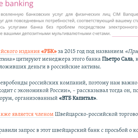
ийского издания
«РБК»
за 2015 год под названием
«При
утина»
цитируют менеджера этого банка
Пьетро Сала
, 
вложивших деньги в российские активы.
вробонды российских компаний, поэтому нам важно 
одит с экономикой России», – рассказывал тогда он, п
форум, организованный
«ВТБ Капитал»
.
акже является членом
Швейцарско-российской торгово
авили запрос в этот швейцарский банк с просьбой о 