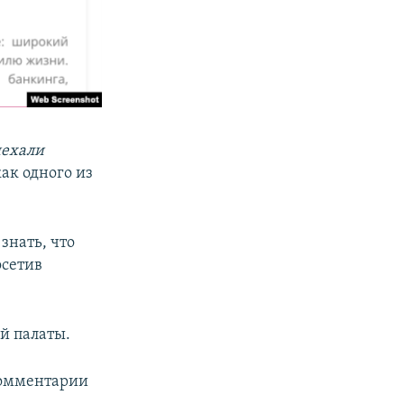
ехали
как одного из
знать, что
осетив
й палаты.
комментарии