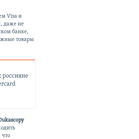
м Visa и
, даже не
ском банке,
бежные товары
 россияне
ercard
Dukascopy
ходить
 что