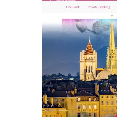
ПОБЕДИТЕЛЕЙ НЕ СУДЯТ?
КРЫМ.НЕПОКОРЕННЫЙ
ELIFBE
УКРАИНСКАЯ ПРОБЛЕМА КРЫМА