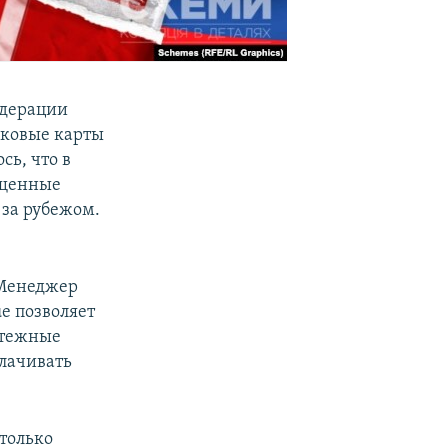
едерации
иковые карты
сь, что в
ущенные
 за рубежом.
 Менеджер
e позволяет
атежные
плачивать
 только