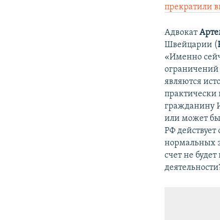
прекратили в
Адвокат
Арте
Швейцарии (
«Именно сейч
ограничений п
являются ист
практически 
гражданину И
или может быт
РФ действует
нормальных э
счет не буде
деятельности?