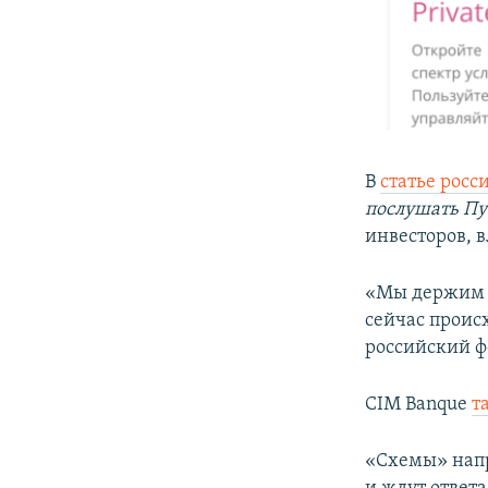
В
статье росс
послушать П
инвесторов, 
«Мы держим е
сейчас происх
российский 
CIM Banque
т
«Схемы» напр