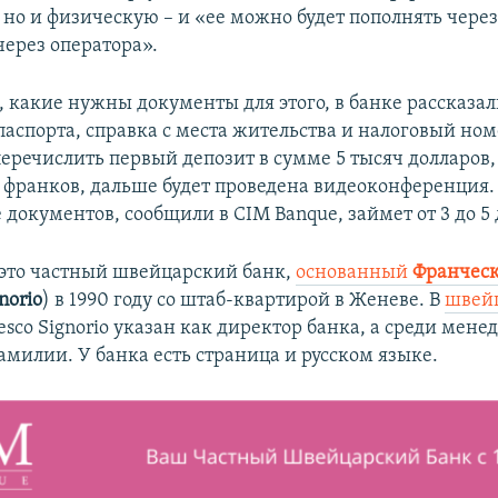
 но и физическую – и «ее можно будет пополнять чере
через оператора».
 какие нужны документы для этого, в банке рассказали
паспорта, справка с места жительства и налоговый ном
перечислить первый депозит в сумме 5 тысяч долларов,
франков, дальше будет проведена видеоконференция.
документов, сообщили в CIM Banque, займет от 3 до 5 
 это частный швейцарский банк,
основанный
Франческ
norio
) в 1990 году со штаб-квартирой в Женеве. В
швей
esco Signorio указан как директор банка, а среди мене
амилии. У банка есть страница и русском языке.