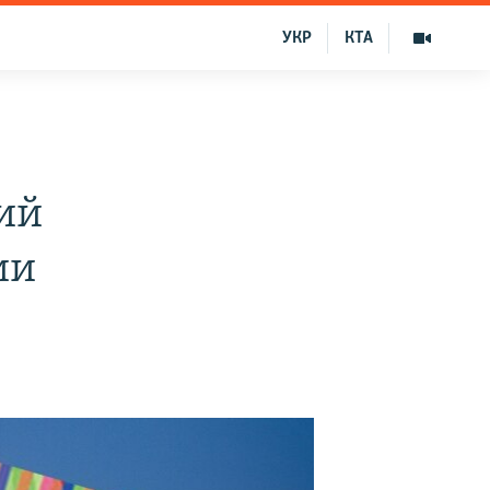
УКР
КТА
ий
ии