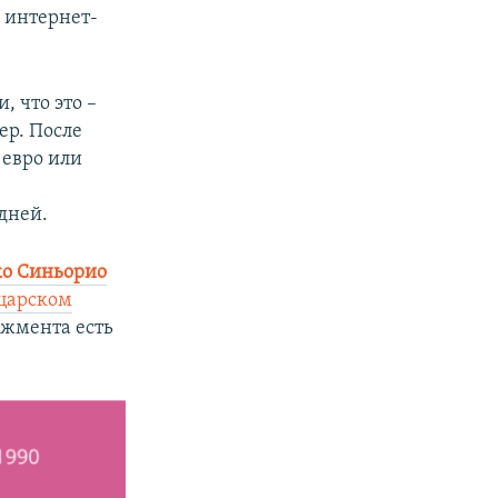
з интернет-
, что это –
ер. После
 евро или
дней.
о Синьорио
царском
джмента есть