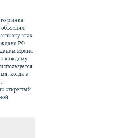
ого рынка
 объяснял:
актовку этих
раждане РФ
жданам Ирана
 к каждому
используется
мя, когда в
ет
то открытый
нной