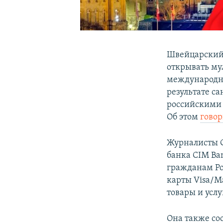
Швейцарский
открывать му
международн
результате с
российскими
Об этом
говор
Журналисты С
банка CIM Ba
гражданам Ро
карты Visa/M
товары и услу
Она также со