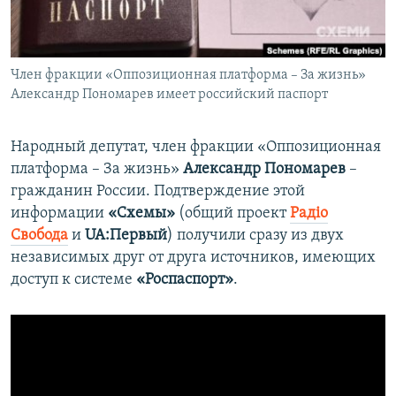
ПРИСОЕДИНЯЙТЕСЬ!
ПОБЕДИТЕЛЕЙ НЕ СУДЯТ?
КРЫМ.НЕПОКОРЕННЫЙ
Член фракции «Оппозиционная платформа – За жизнь»
ELIFBE
Александр Пономарев имеет российский паспорт
УКРАИНСКАЯ ПРОБЛЕМА КРЫМА
Все сайты RFE/RL
Народный депутат, член фракции «Оппозиционная
платформа – За жизнь»
Александр Пономарев
–
гражданин России. Подтверждение этой
информации
«Схемы»
(общий проект
Радіо
Свобода
и
UA:Первый
) получили сразу из двух
независимых друг от друга источников, имеющих
доступ к системе
«Роспаспорт»
.