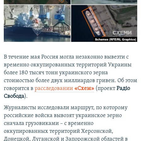
ПРИСОЕДИНЯЙТЕСЬ!
ПОБЕДИТЕЛЕЙ НЕ СУДЯТ?
КРЫМ.НЕПОКОРЕННЫЙ
ELIFBE
УКРАИНСКАЯ ПРОБЛЕМА КРЫМА
Все сайты RFE/RL
В течение мая Россия могла незаконно вывезти с
временно оккупированных территорий Украины
более 180 тысяч тонн украинского зерна
стоимостью более двух миллиардов гривен. Об этом
говорится в
расследовании
«Схем»
(проект
Радіо
Свобода
).
Журналисты исследовали маршрут, по которому
российские войска вывозят украинское зерно
сначала грузовиками – с временно
оккупированных территорий Херсонской,
Донецкой, Луганской и Запорожской областей в