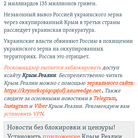
2 миллиардов 135 миллионов гривен.
Незаконный вывоз Россией украинского зерна
через оккупированный Крым в третьи страны
расследует украинская прокуратура.
Украинские власти обвиняют Россию в похищении
украинского зерна на оккупированных
территориях. Россия это отрицает.
Роскомнадзор пытается заблокировать
доступ
к
сайту
Крым.Реалии
.
Беспрепятственно читать
Крым.Реалии можно с помощью
зеркального сайта
:
https://krymrkopiqcqsjofj.azureedge.net
​.
Также
следите за основными новостями в
Telegram
,
Instagram
и
Viber
Крым.Реалии. Рекомендуем вам
установить
VPN
.
Новости без блокировки и цензуры!
Установить
приложение
Крым.Реалии