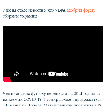
7 июня стало известно, что УЕФА
одобрил форму
сборной Украины.
Чемпионат по футболу перенесли на 2021 год из-за
пандемии COVID-19. Турнир должен продолжаться
с 11 июня до 11 июля. Матчи решили проводить в 12