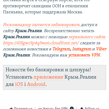
поставки нефти в Северную Корею, хотя это
противоречит санкциям ООН в отношении
Пхеньяна, которые поддержала Москва.
Роскомнадзор пытается заблокировать
доступ к
сайту
Крым.Реалии
. Беспрепятственно читать
Крым.Реалии
можно с помощью
зеркального сайта:
https://d3lgwr3p4q3won.cloudfront.net/
следите за
основными новостями в
Telegram
,
Instagram
и
Viber
Крым.Реалии
. Рекомендуем вам
установить VPN
.
Новости без блокировки и цензуры!
Установить
приложение
Крым.Реалии
для
iOS
і
Android
.
Поделиться
Читать без VPN
Follow us