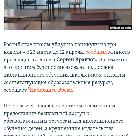
ПРИСОЕДИНЯЙТЕСЬ!
ПОБЕДИТЕЛЕЙ НЕ СУДЯТ?
КРЫМ.НЕПОКОРЕННЫЙ
ELIFBE
УКРАИНСКАЯ ПРОБЛЕМА КРЫМА
Российские школы уйдут на каникулы на три
Все сайты RFE/RL
недели – с 23 марта до 12 апреля,
сообщил
министр
просвещения России
Сергей Кравцов.
Он отметил,
что при этом будет организована поддержка
дистанционного обучения школьников, открыты
соответствующие образовательные ресурсы,
сообщает
"Настоящее Время".
По словам Кравцова, операторы связи готовы
предоставить бесплатный доступ к
образовательным ресурсам для дистанционного
обучения детей, а крупнейшие издательства