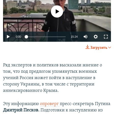
No media source currently available
Auto
0:00
15:24
240p
Загрузить
360p
Auto
240p
360p
480p
480p
Ряд экспертов и политиков высказали мнение о
том, что под предлогом упомянутых военных
720p
720p
1080p
учений Россия может пойти в наступление в
1080p
сторону Украины, в том числе с территории
аннексированного Крыма.
Эту информацию
опроверг
пресс-секретарь Путина
Дмитрий Песков.
Подготовки к наступлению из