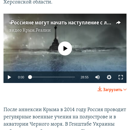
Херсонской области.
«Россияне могут начать наступление с любого участка границы» | Крым.Реалии ТВ (видео)
видео
Крым.Реалии
No media source currently available
Auto
0:00
28:55
240p
Загрузить
360p
Auto
240p
360p
480p
480p
После аннексии Крыма в 2014 году Россия проводит
регулярные военные учения на полуострове и в
720p
720p
1080p
акватории Черного моря. В Генштабе Украины
1080p