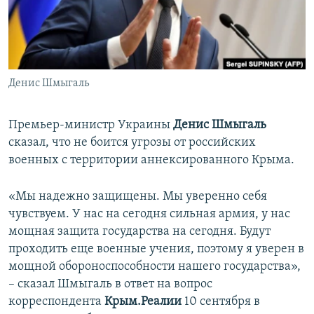
ПРИСОЕДИНЯЙТЕСЬ!
ПОБЕДИТЕЛЕЙ НЕ СУДЯТ?
КРЫМ.НЕПОКОРЕННЫЙ
ELIFBE
Денис Шмыгаль
УКРАИНСКАЯ ПРОБЛЕМА КРЫМА
Все сайты RFE/RL
Премьер-министр Украины
Денис Шмыгаль
сказал, что не боится угрозы от российских
военных с территории аннексированного Крыма.
«Мы надежно защищены. Мы уверенно себя
чувствуем. У нас на сегодня сильная армия, у нас
мощная защита государства на сегодня. Будут
проходить еще военные учения, поэтому я уверен в
мощной обороноспособности нашего государства»,
– сказал Шмыгаль в ответ на вопрос
корреспондента
Крым.Реалии
10 сентября в