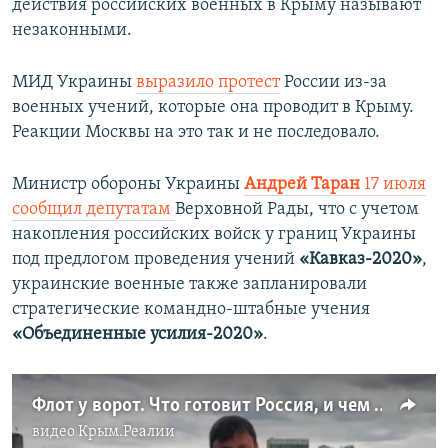
действия российских военных в Крыму называют
незаконными.
МИД Украины
выразило протест
России из-за
военных учений, которые она проводит в Крыму.
Реакции Москвы на это так и не последовало.
Министр обороны Украины
Андрей Таран
17 июля
сообщил депутатам
Верховной Рады, что с учетом
накопления российских войск у границ Украины
под предлогом проведения учений
«Кавказ-2020»
,
украинские военные также запланировали
стратегические командно-штабные учения
«Объединенные усилия-2020»
.
Флот у ворот. Что готовит Россия, и чем отвечает Украина? | Важное из Крыма (видео)
видео
Крым.Реалии