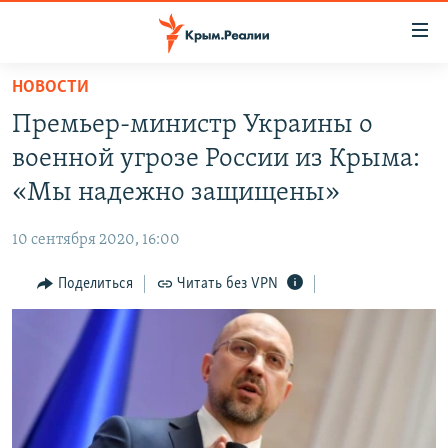
Доступность
ссылки
Вернуться
НОВОСТИ
к
НОВОСТИ
Премьер-министр Украины о
основному
СПЕЦПРОЕКТЫ
содержанию
военной угрозе России из Крыма:
ВОДА
Вернутся
ГРУЗ 200
«Мы надежно защищены»
к
ИСТОРИЯ
КАРТА ВОЕННЫХ ОБЪЕКТОВ КРЫМА
главной
10 сентября 2020, 16:00
ЕЩЕ
11 ЛЕТ ОККУПАЦИИ КРЫМА. 11 ИСТОРИЙ СОПРОТИВЛЕНИЯ
навигации
Вернутся
Поделиться
Читать без VPN
РАДІО СВОБОДА
ИНТЕРАКТИВ
к
КАК ОБОЙТИ БЛОКИРОВКУ
ИНФОГРАФИКА
поиску
ТЕЛЕПРОЕКТ КРЫМ.РЕАЛИИ
Українською
СОВЕТЫ ПРАВОЗАЩИТНИКОВ
Qırımtatar
ПРОПАВШИЕ БЕЗ ВЕСТИ