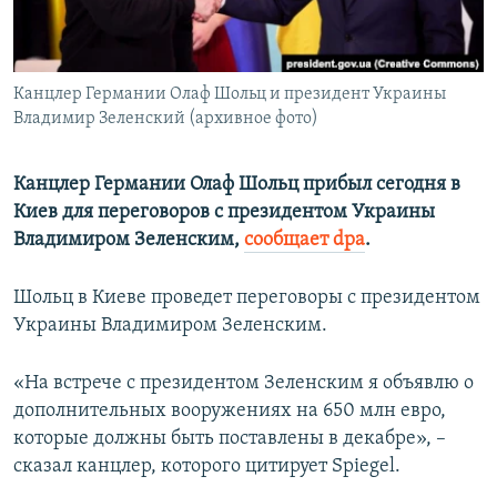
ПРИСОЕДИНЯЙТЕСЬ!
ПОБЕДИТЕЛЕЙ НЕ СУДЯТ?
КРЫМ.НЕПОКОРЕННЫЙ
Канцлер Германии Олаф Шольц и президент Украины
ELIFBE
Владимир Зеленский (архивное фото)
УКРАИНСКАЯ ПРОБЛЕМА КРЫМА
Все сайты RFE/RL
Канцлер Германии Олаф Шольц прибыл сегодня в
Киев для переговоров с президентом Украины
Владимиром Зеленским,
сообщает dpa
.
Шольц в Киеве проведет переговоры с президентом
Украины Владимиром Зеленским.
«На встрече с президентом Зеленским я объявлю о
дополнительных вооружениях на 650 млн евро,
которые должны быть поставлены в декабре», –
сказал канцлер, которого цитирует Spiegel.