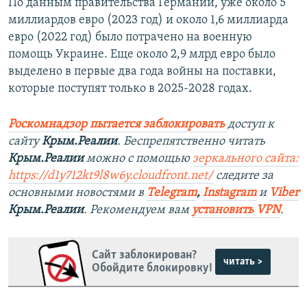
По данным правительства Германии, уже около 5
миллиардов евро (2023 год) и около 1,6 миллиарда
евро (2022 год) было потрачено на военную
помощь Украине. Еще около 2,9 млрд евро было
выделено в первые два года войны на поставки,
которые поступят только в 2025-2028 годах.
Роскомнадзор пытается заблокировать
доступ к
сайту
Крым.Реалии
. Беспрепятственно читать
Крым.Реалии
можно с помощью
зеркального сайта:
https://d1y712kt9l8w6y.cloudfront.net/
следите за
основными новостями в
Telegram
,
Instagram
и
Viber
Крым.Реалии
. Рекомендуем вам
установить VPN
.
Сайт заблокирован?
читать >
Обойдите блокировку!