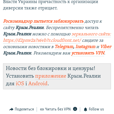
Власти Украины причастность к организации
диверсии также отрицает.
Роскомнадзор пытается заблокировать
доступ к
сайту
Крым.Реалии
. Беспрепятственно читать
Крым.Реалии
можно с помощью
зеркального сайта:
https://d2pmv2a7s6vb7r.cloudfront.net/
следите за
основными новостями в
Telegram
,
Instagram
и
Viber
Крым.Реалии
. Рекомендуем вам
установить VPN
.
Новости без блокировки и цензуры!
Установить
приложение
Крым.Реалии
для
iOS
і
Android
.
Поделиться
Читать без VPN
Follow us