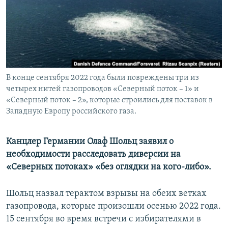
ПРИСОЕДИНЯЙТЕСЬ!
ПОБЕДИТЕЛЕЙ НЕ СУДЯТ?
КРЫМ.НЕПОКОРЕННЫЙ
ELIFBE
УКРАИНСКАЯ ПРОБЛЕМА КРЫМА
Все сайты RFE/RL
В конце сентября 2022 года были повреждены три из
четырех нитей газопроводов «Северный поток – 1» и
«Северный поток – 2», которые строились для поставок в
Западную Европу российского газа.
Канцлер Германии Олаф Шольц заявил о
необходимости расследовать диверсии на
«Северных потоках» «без оглядки на кого-либо».
Шольц назвал терактом взрывы на обеих ветках
газопровода, которые произошли осенью 2022 года.
15 сентября во время встречи с избирателями в