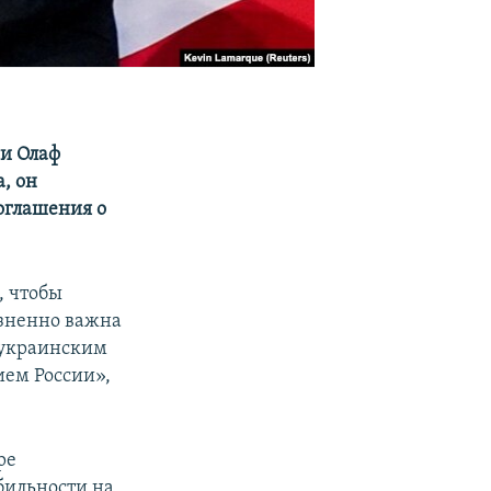
и Олаф
, он
соглашения о
, чтобы
зненно важна
ь украинским
ем России»,
ре
бильности на