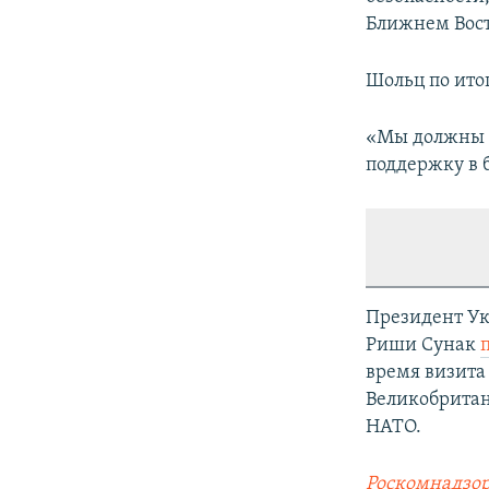
Ближнем Вост
Шольц по ито
«Мы должны 
поддержку в б
Президент У
Риши Сунак
время визита 
Великобритан
НАТО.
Роскомнадзор