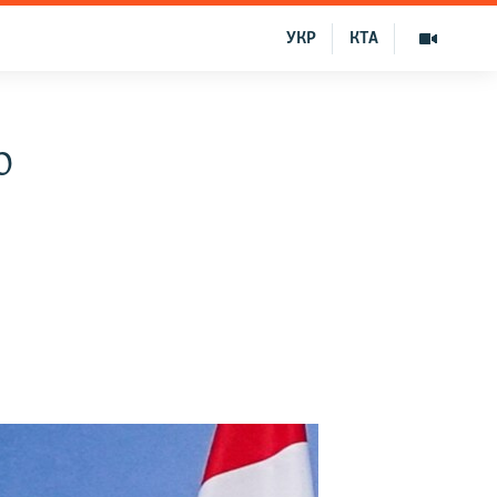
УКР
КТА
о