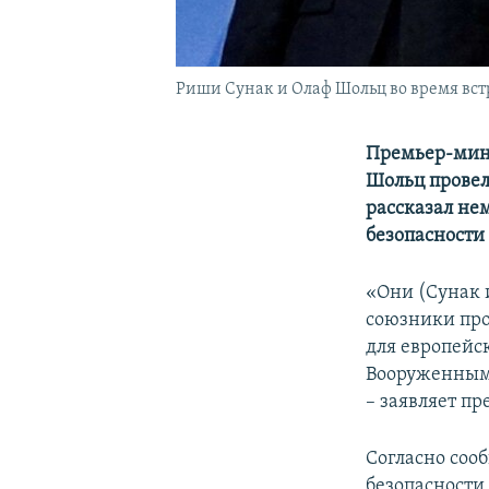
Риши Сунак и Олаф Шольц во время встр
Премьер-мин
Шольц провели
рассказал не
безопасности
«Они (Сунак 
союзники про
для европейс
Вооруженным 
– заявляет пр
Согласно соо
безопасности