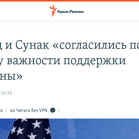
 и Сунак «согласились п
у важности поддержки
ины»
 10:39
ся
Читать без VPN