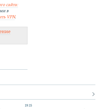
го сайта:
ми в
ить VPN
.
ение
19:15