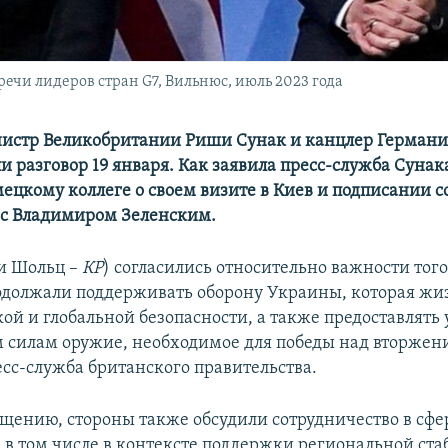
ечи лидеров стран G7, Вильнюс, июль 2023 года
истр Великобритании Риши Сунак и канцлер Германи
 разговор 19 января. Как заявила пресс-служба Сунака
мецкому коллеге о своем визите в Киев и подписании 
 с Владимиром Зеленским.
и Шольц –
КР
) согласились относительно важности того
должали поддерживать оборону Украины, которая жи
кой и глобальной безопасности, а также предоставлят
силам оружие, необходимое для победы над вторжени
есс-служба британского правительства.
бщению, стороны также обсудили сотрудничество в сфе
, в том числе в контексте поддержки региональной ста