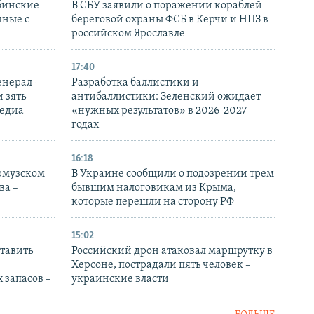
бинские
В СБУ заявили о поражении кораблей
нные с
береговой охраны ФСБ в Керчи и НПЗ в
российском Ярославле
17:40
енерал-
Разработка баллистики и
 зять
антибаллистики: Зеленский ожидает
медиа
«нужных результатов» в 2026-2027
годах
16:18
Ормузском
В Украине сообщили о подозрении трем
ва –
бывшим налоговикам из Крыма,
которые перешли на сторону РФ
15:02
тавить
Российский дрон атаковал маршрутку в
Херсоне, пострадали пять человек –
 запасов –
украинские власти