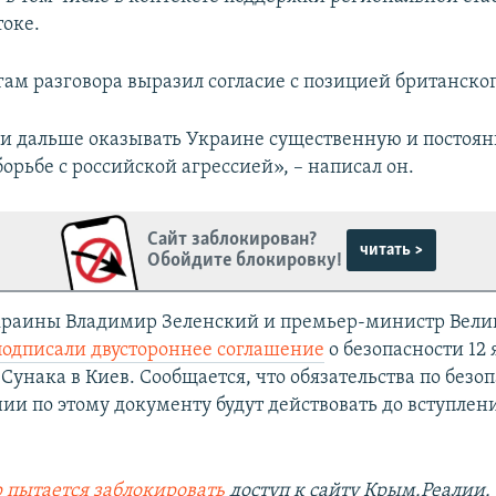
оке.
гам разговора выразил согласие с позицией британско
и дальше оказывать Украине существенную и постоя
орьбе с российской агрессией», – написал он.
Сайт заблокирован?
читать >
Обойдите блокировку!
краины Владимир Зеленский и премьер-министр Вел
подписали двустороннее соглашение
о безопасности 12 
Сунака в Киев. Сообщается, что обязательства по безо
ии по этому документу будут действовать до вступлен
 пытается заблокировать
доступ к сайту Крым.Реалии.