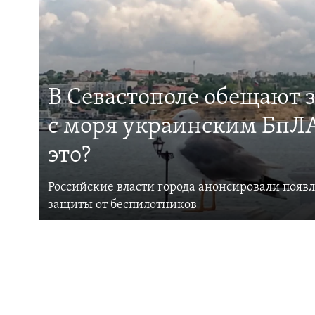
В Севастополе обещают 
с моря украинским БпЛА
это?
Российские власти города анонсировали появ
защиты от беспилотников