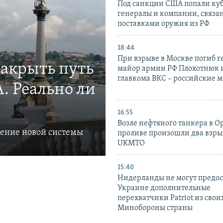
Под санкции США попали ку
генералы и компании, связа
поставками оружия из РФ
18:44
При взрыве в Москве погиб г
закрыть путь
майор армии РФ Плохотнюк и
главкома ВКС – российские 
. Реально ли
16:55
Возле нефтяного танкера в 
ление новой системы
проливе произошли два взры
UKMTO
15:40
Нидерланды не могут предос
Украине дополнительные
перехватчики Patriot из своих
Минобороны страны