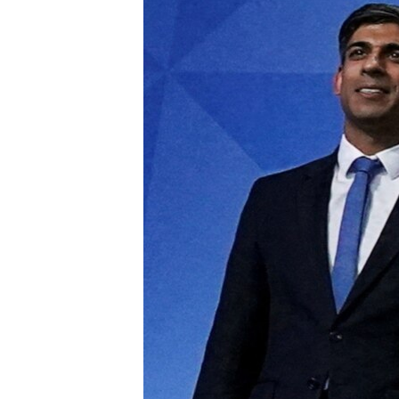
ПОБЕДИТЕЛЕЙ НЕ СУДЯТ?
КРЫМ.НЕПОКОРЕННЫЙ
ELIFBE
УКРАИНСКАЯ ПРОБЛЕМА КРЫМА