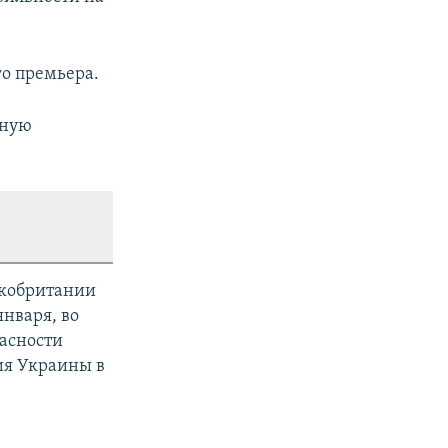
го премьера.
нную
икобритании
января, во
пасности
ия Украины в