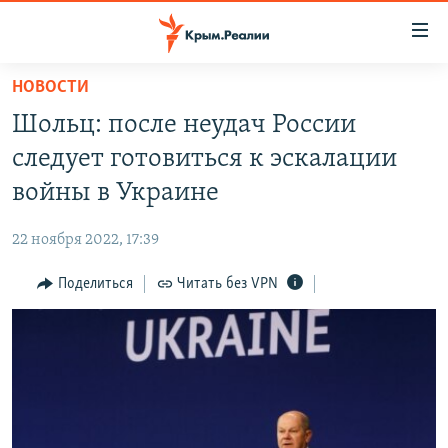
Доступность
ссылки
Вернуться
НОВОСТИ
к
НОВОСТИ
Шольц: после неудач России
основному
СПЕЦПРОЕКТЫ
содержанию
следует готовиться к эскалации
ВОДА
Вернутся
ГРУЗ 200
войны в Украине
к
ИСТОРИЯ
КАРТА ВОЕННЫХ ОБЪЕКТОВ КРЫМА
главной
22 ноября 2022, 17:39
ЕЩЕ
11 ЛЕТ ОККУПАЦИИ КРЫМА. 11 ИСТОРИЙ СОПРОТИВЛЕНИЯ
навигации
Вернутся
Поделиться
Читать без VPN
РАДІО СВОБОДА
ИНТЕРАКТИВ
к
КАК ОБОЙТИ БЛОКИРОВКУ
ИНФОГРАФИКА
поиску
ТЕЛЕПРОЕКТ КРЫМ.РЕАЛИИ
Українською
СОВЕТЫ ПРАВОЗАЩИТНИКОВ
Qırımtatar
ПРОПАВШИЕ БЕЗ ВЕСТИ