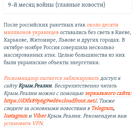
9-й месяц войны (главные новости)
После российских ракетных атак
около десяти
миллионов украинцев
оставались без света в Киеве,
Харькове, Житомире, Львове и других городах. В
октябре-ноябре Россия совершила несколько
массированных атак. Целью большинства из них
были украинские объекты энергетики.
Роскомнадзор пытается заблокировать
доступ к
сайту
Крым.Реалии
.
Беспрепятственно читать
Крым.Реалии можно с помощью
зеркального сайта:
https://d3fx89p6g9wd6v.cloudfront.net/
. ​
Также
следите за основными новостями в
Telegram
,
Instagram
и
Viber
Крым.Реалии. Рекомендуем вам
установить
VPN
.