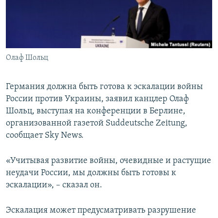
ПРИСОЕДИНЯЙТЕСЬ!
ПОБЕДИТЕЛЕЙ НЕ СУДЯТ?
КРЫМ.НЕПОКОРЕННЫЙ
ELIFBE
Олаф Шольц
УКРАИНСКАЯ ПРОБЛЕМА КРЫМА
Все сайты RFE/RL
Германия должна быть готова к эскалации войны
России против Украины, заявил канцлер Олаф
Шольц, выступая на конференции в Берлине,
организованной газетой Suddeutsche Zeitung,
сообщает Sky News.
«Учитывая развитие войны, очевидные и растущие
неудачи России, мы должны быть готовы к
эскалации», – сказал он.
Эскалация может предусматривать разрушение