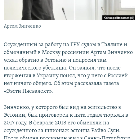
ПРИСОЕДИНЯЙТЕСЬ!
ПОБЕДИТЕЛЕЙ НЕ СУДЯТ?
КРЫМ.НЕПОКОРЕННЫЙ
Артем Зинченко
ELIFBE
УКРАИНСКАЯ ПРОБЛЕМА КРЫМА
Осужденный за работу на ГРУ судом в Таллине и
Все сайты RFE/RL
обменянный в Москву россиянин Артем Зинченко
уехал обратно в Эстонию и попросил там
политического убежища. Он заявил, что после
вторжения в Украину понял, что у него с Россией
нет ничего общего. Об этом рассказала газета
«Ээсти Пяевалехт».
Зинченко, у которого был вид на жительство в
Эстонии, был приговорен к пяти годам тюрьмы в
2017 году. В феврале 2018 его обменяли на
осужденного за шпионаж эстонца Райво Суси.
После обмена россиянин жил в Санкт-Петербурге.