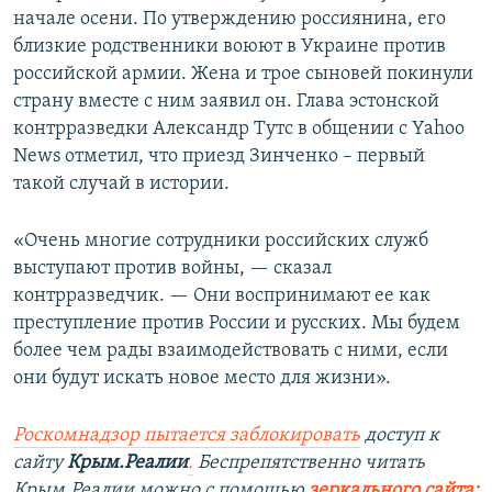
начале осени. По утверждению россиянина, его
близкие родственники воюют в Украине против
российской армии. Жена и трое сыновей покинули
страну вместе с ним заявил он. Глава эстонской
контрразведки Александр Тутс в общении с Yahoo
News отметил, что приезд Зинченко – первый
такой случай в истории.
«Очень многие сотрудники российских служб
выступают против войны, — сказал
контрразведчик. — Они воспринимают ее как
преступление против России и русских. Мы будем
более чем рады взаимодействовать с ними, если
они будут искать новое место для жизни».
Роскомнадзор пытается заблокировать
доступ к
сайту
Крым.Реалии
.
Беспрепятственно читать
Крым.Реалии можно с помощью
зеркального сайта: