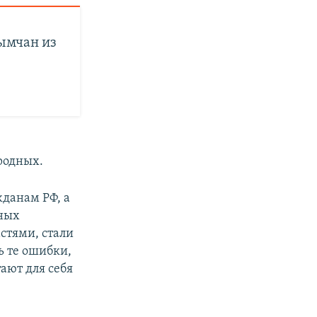
ымчан из
родных.
данам РФ, а
зных
стями, стали
ь те ошибки,
тают для себя