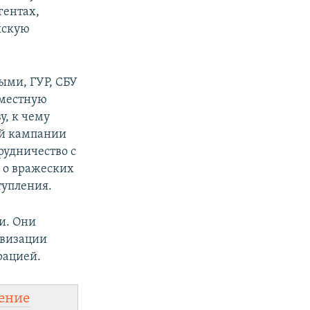
гентах,
йскую
ми, ГУР, СБУ
вместную
, к чему
ой кампании
рудничество с
 о вражеских
тупления.
и. Они
ивизации
рацией.
ение