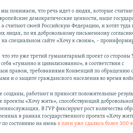
 мы понимаем, что речь идет о людях, которые считаю
европейские демократические ценности, наше государ
а считают своей Российскую Федерацию, и хотят туда 
их лицах, по их добровольному письменному согласию
 на специальном сайте «Хочу к своим», – проинформи
 что это уже третий гуманитарный проект со стороны
 себя «гуманно и цивилизованно», в соответствии с
ым правом, требованиями Конвенций по обращению 
ми и о защите гражданского населения во время вой
е созданы, работают и приносят положительные резул
 проекты «Хочу жить», способствующий добровольной
оеннослужащих. В ГУР фиксируют рост количества об
оенных в рамках государственного проекта «Хочу жить
у по состоянию на июнь
в плен уже сдались более 300 