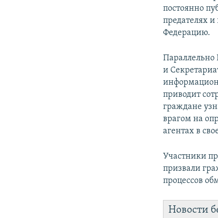
постоянно пу
предателях и
Федерацию.
Параллельно 
и Секретариа
информационн
приводит сот
граждане узн
врагом на оп
агентах в св
Участники пр
призвали гра
процессов об
Новости б