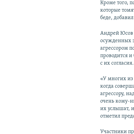
Кроме того, 
которые томят
беде, добавил
Андрей Юсов 
осужденных з
агрессором п
проводится и
с их согласия.
«У многих из
когда соверш
агрессору, на
очень кому-н
их услышат, и
отметил пред
Участники пр