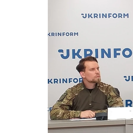
ПОБЕДИТЕЛЕЙ НЕ СУДЯТ?
КРЫМ.НЕПОКОРЕННЫЙ
ELIFBE
УКРАИНСКАЯ ПРОБЛЕМА КРЫМА