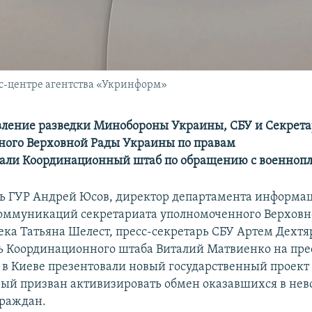
сс-центре агентства «Укринформ»
вление разведки Минобороны Украины, СБУ и Секрет
ого Верховной Рады Украины по правам
дали Координационный штаб по обращению с военноп
ь ГУР Андрей Юсов, директор департамента информа
оммуникаций секретариата уполномоченного Верховн
ека Татьяна Шелест, пресс-секретарь СБУ Артем Дехтя
ь Координационного штаба Виталий Матвиенко на пре
в Киеве презентовали новый государственный проект 
рый призван активизировать обмен оказавшихся в нев
граждан.