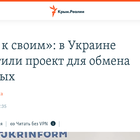
 к своим»: в Украине
тили проект для обмена
ных
на
:35
ся
Читать без VPN