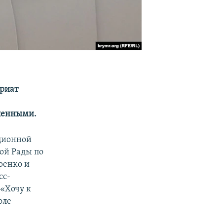
ариат
ленными.
ционной
ой Рады по
ренко и
сс-
«Хочу к
оле