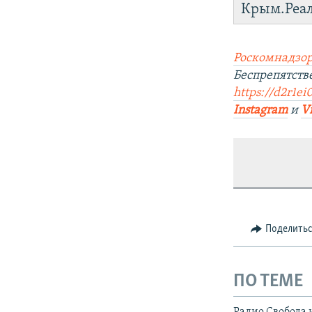
Крым.Реа
Роскомнадзор
Беспрепятств
https://d2r1ei
Instagram
и
V
Поделить
ПО ТЕМЕ