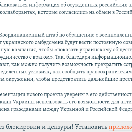
бликоваться информация об осужденных российских а
 коллаборантах, которые согласились на обмен в Росси
Координационный штаб по обращению с военнопленны
т украинского омбудсмена будут вести постоянную со
ую кампания, чтобы «показать украинскому обществу
рудничество с врагом». Так, благодаря информационн
ают, как можно получить возможность прекратить сот
ределенных условиях; как сообщить правоохранителям
оем окружении, чтобы предотвратить дальнейшие прес
езентации нового проекта уверены в его действенност
ждан Украины использовать его возможности для акт
мена гражданами между Украиной и Российской Феде
ез блокировки и цензуры! Установить
прилож