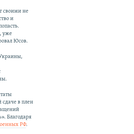
т своими не
ство и
попасть.
, уже
ровал Юсов.
 Украины,
с
ны.
ьтаты
 сдаче в плен
ращений
». Благодаря
военных РФ
.