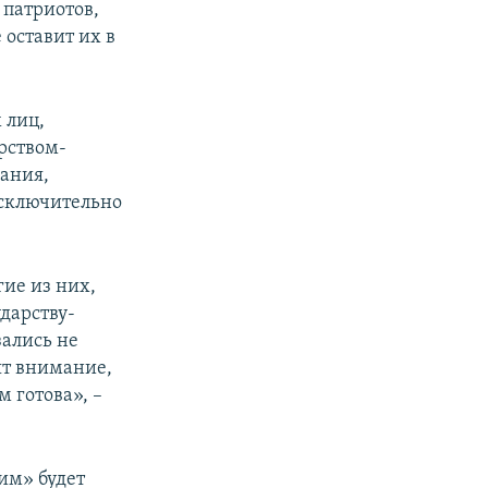
 патриотов,
 оставит их в
 лиц,
рством-
ания,
исключительно
гие из них,
дарству-
зались не
ят внимание,
м готова», –
им» будет