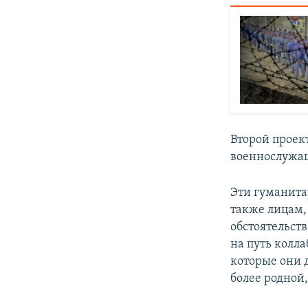
Второй проек
военнослужащ
Эти гуманита
также лицам,
обстоятельст
на путь колл
которые они д
более родной