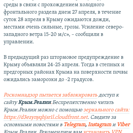
среды в связи с прохождением холодного
ПРИСОЕДИНЯЙТЕСЬ!
ПОБЕДИТЕЛЕЙ НЕ СУДЯТ?
фронтального раздела днем 27 апреля, в течение
КРЫМ.НЕПОКОРЕННЫЙ
суток 28 апреля в Крыму ожидаются дожди,
местами очень сильные, грозы. Усиление северо-
ELIFBE
западного ветра 15-20 м/с», – сообщили в
УКРАИНСКАЯ ПРОБЛЕМА КРЫМА
управлении.
Все сайты RFE/RL
В предыдущий раз штормовое предупреждение в
Крыму объявляли 24-25 апреля. Тогда в степных и
предгорных районах Крыма на поверхности почвы
ожидались заморозки до -2 градусов.
Роскомнадзор пытается заблокировать
доступ к
сайту
Крым.Реалии
.
Беспрепятственно читать
Крым.Реалии можно с помощью
зеркального сайта:
https://d3ezynyqhjsr1l.cloudfront.net
. Следите за
основными новостями в
Telegram
,
Instagram
и
Viber
Крым.Реалии. Рекомендуем вам
установить VPN
.