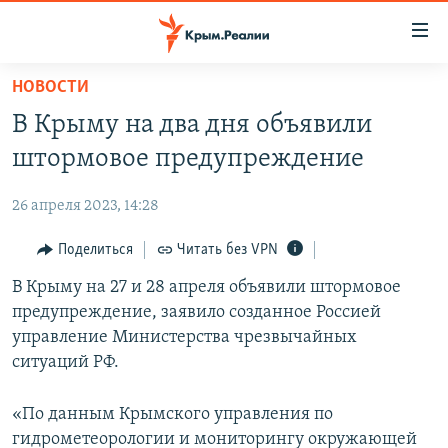
Доступность
ссылки
Вернуться
НОВОСТИ
к
НОВОСТИ
В Крыму на два дня объявили
основному
СПЕЦПРОЕКТЫ
содержанию
штормовое предупреждение
ВОДА
Вернутся
ГРУЗ 200
к
26 апреля 2023, 14:28
ИСТОРИЯ
КАРТА ВОЕННЫХ ОБЪЕКТОВ КРЫМА
главной
ЕЩЕ
Поделиться
Читать без VPN
11 ЛЕТ ОККУПАЦИИ КРЫМА. 11 ИСТОРИЙ СОПРОТИВЛЕНИЯ
навигации
Вернутся
РАДІО СВОБОДА
В Крыму на 27 и 28 апреля объявили штормовое
ИНТЕРАКТИВ
к
предупреждение, заявило созданное Россией
КАК ОБОЙТИ БЛОКИРОВКУ
ИНФОГРАФИКА
поиску
управление Министерства чрезвычайных
ТЕЛЕПРОЕКТ КРЫМ.РЕАЛИИ
ситуаций РФ.
Українською
СОВЕТЫ ПРАВОЗАЩИТНИКОВ
Qırımtatar
«По данным Крымского управления по
ПРОПАВШИЕ БЕЗ ВЕСТИ
гидрометеорологии и мониторингу окружающей