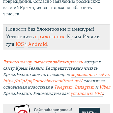
повреждения. Согласно заявлению российских
властей Крыма, из-за шторма погибло пять
человек.
Новости без блокировки и цензуры!
Установить
приложение
Крым.Реалии
для
iOS
і
Android
.
Роскомнадзор пытается заблокировать
доступ к
сайту Крым.Реалии. Беспрепятственно читать
Крым.Реалии можно с помощью
зеркального сайта:
https://d2p8pq7mtuchbw.cloudfront.net/
следите за
основными новостями в
Telegram
,
Instagram
и
Viber
Крым.Реалии. Рекомендуем вам
установить
VPN
.
Сайт заблокирован?
читать >