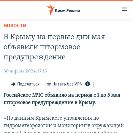
Доступность
ссылки
Вернуться
НОВОСТИ
к
НОВОСТИ
В Крыму на первые дни мая
основному
СПЕЦПРОЕКТЫ
содержанию
объявили штормовое
ВОДА
Вернутся
ГРУЗ 200
предупреждение
к
ИСТОРИЯ
КАРТА ВОЕННЫХ ОБЪЕКТОВ КРЫМА
главной
30 апреля 2024, 17:13
ЕЩЕ
11 ЛЕТ ОККУПАЦИИ КРЫМА. 11 ИСТОРИЙ СОПРОТИВЛЕНИЯ
навигации
Вернутся
Поделиться
Читать без VPN
РАДІО СВОБОДА
ИНТЕРАКТИВ
к
Российское МЧС объявило на период с 1 по 5 мая
КАК ОБОЙТИ БЛОКИРОВКУ
ИНФОГРАФИКА
поиску
штормовое предупреждение в Крыму.
ТЕЛЕПРОЕКТ КРЫМ.РЕАЛИИ
Українською
СОВЕТЫ ПРАВОЗАЩИТНИКОВ
«По данным Крымского управления по
Qırımtatar
гидрометеорологии и мониторингу окружающей
ПРОПАВШИЕ БЕЗ ВЕСТИ