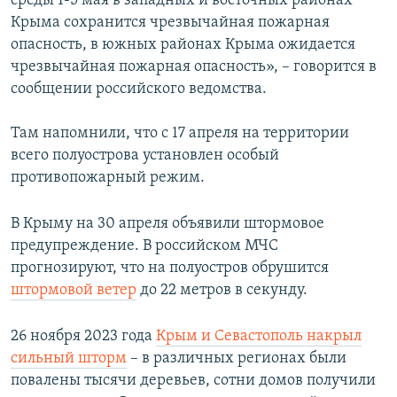
среды 1-5 мая в западных и восточных районах
ПРИСОЕДИНЯЙТЕСЬ!
ПОБЕДИТЕЛЕЙ НЕ СУДЯТ?
Крыма сохранится чрезвычайная пожарная
опасность, в южных районах Крыма ожидается
КРЫМ.НЕПОКОРЕННЫЙ
чрезвычайная пожарная опасность», – говорится в
ELIFBE
сообщении российского ведомства.
УКРАИНСКАЯ ПРОБЛЕМА КРЫМА
Там напомнили, что с 17 апреля на территории
Все сайты RFE/RL
всего полуострова установлен особый
противопожарный режим.
В Крыму на 30 апреля объявили штормовое
предупреждение. В российском МЧС
прогнозируют, что на полуостров обрушится
штормовой ветер
до 22 метров в секунду.
26 ноября 2023 года
Крым и Севастополь накрыл
сильный шторм
– в различных регионах были
повалены тысячи деревьев, сотни домов получили