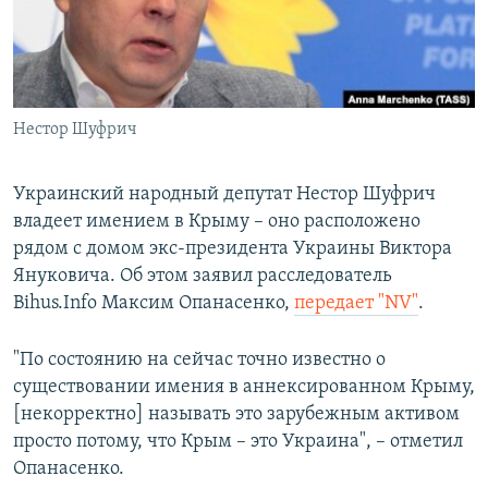
ПРИСОЕДИНЯЙТЕСЬ!
ПОБЕДИТЕЛЕЙ НЕ СУДЯТ?
КРЫМ.НЕПОКОРЕННЫЙ
ELIFBE
Нестор Шуфрич
УКРАИНСКАЯ ПРОБЛЕМА КРЫМА
Все сайты RFE/RL
Украинский народный депутат Нестор Шуфрич
владеет имением в Крыму – оно расположено
рядом с домом экс-президента Украины Виктора
Януковича. Об этом заявил расследователь
Bihus.Info Максим Опанасенко,
передает "NV"
.
"По состоянию на сейчас точно известно о
существовании имения в аннексированном Крыму,
[некорректно] называть это зарубежным активом
просто потому, что Крым – это Украина", – отметил
Опанасенко.