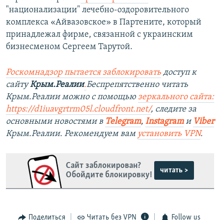
"национализации" лечебно-оздоровительного
комплекса «Айвазовское» в Партените, который
принадлежал фирме, связанной с украинским
бизнесменом Сергеем Тарутой.
Роскомнадзор пытается заблокировать
доступ к
сайту
Крым.Реалии
.
Беспрепятственно читать
Крым.Реалии можно с помощью
зеркального сайта:
https://d1iuavgrtrm05l.cloudfront.net/
, следите за
основными новостями в
Telegram
,
Instagram
и
Viber
Крым.Реалии. Рекомендуем вам
установить VPN
.
Сайт заблокирован?
читать >
Обойдите блокировку!
Поделиться
Читать без VPN
Follow us