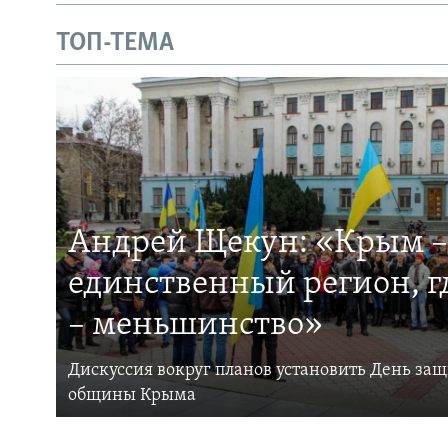
ТОП-ТЕМА
Андрей Щекун: «Крым –
единственный регион, 
– меньшинство»
Дискуссия вокруг планов установить День за
общины Крыма