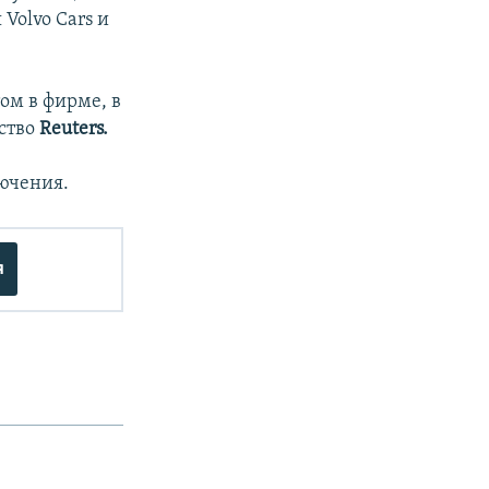
Volvo Cars и
ом в фирме, в
тство
Reuters.
лючения.
я