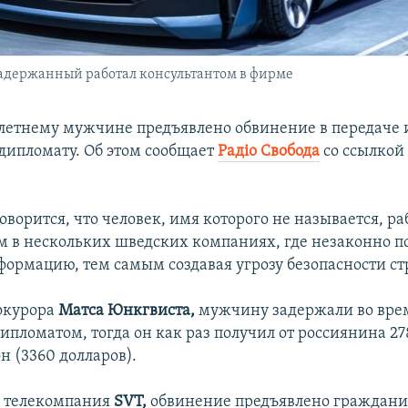
 задержанный работал консультантом в фирме
летнему мужчине предъявлено обвинение в передаче
дипломату. Об этом сообщает
Радіо Свобода
со ссылкой
оворится, что человек, имя которого не называется, ра
м в нескольких шведских компаниях, где незаконно п
формацию, тем самым создавая угрозу безопасности ст
окурора
Матса Юнкгвиста,
мужчину задержали во врем
ипломатом, тогда он как раз получил от россиянина 2
н (3360 долларов).
а телекомпания
SVT,
обвинение предъявлено граждан