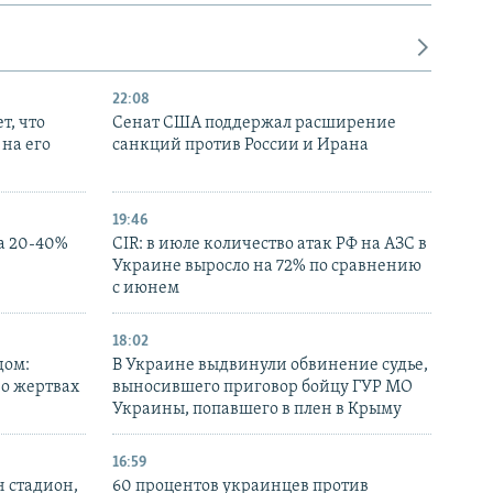
22:08
т, что
Сенат США поддержал расширение
на его
санкций против России и Ирана
19:46
а 20-40%
CIR: в июле количество атак РФ на АЗС в
Украине выросло на 72% по сравнению
с июнем
18:02
дом:
В Украине выдвинули обвинение судье,
 о жертвах
выносившего приговор бойцу ГУР МО
Украины, попавшего в плен в Крыму
16:59
н стадион,
60 процентов украинцев против