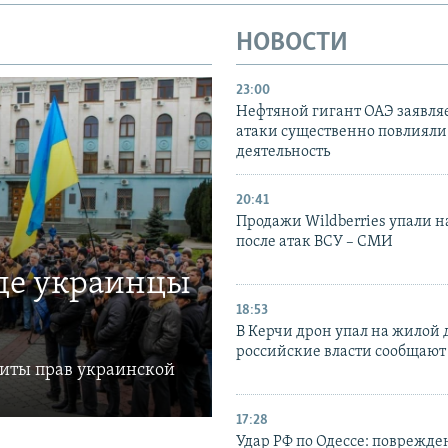
НОВОСТИ
23:00
Нефтяной гигант ОАЭ заявляе
атаки существенно повлияли 
деятельность
20:41
Продажи Wildberries упали н
после атак ВСУ – СМИ
где украинцы
18:53
В Керчи дрон упал на жилой 
российские власти сообщают
щиты прав украинской
17:28
Удар РФ по Одессе: поврежде