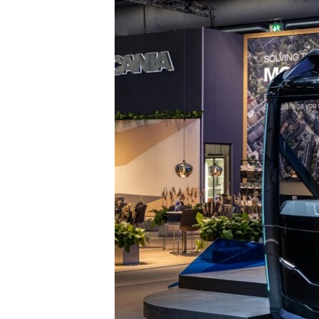
ПОБЕДИТЕЛЕЙ НЕ СУДЯТ?
КРЫМ.НЕПОКОРЕННЫЙ
ELIFBE
УКРАИНСКАЯ ПРОБЛЕМА КРЫМА