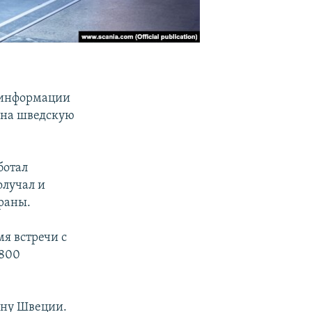
 информации
 на шведскую
ботал
олучал и
раны.
я встречи с
7800
ину Швеции.