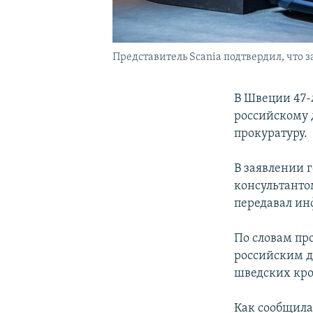
Представитель Scania подтвердил, что
В Швеции 47-
российскому 
прокуратуру.
В заявлении г
консультанто
передавал ин
По словам пр
российским д
шведских кро
Как сообщил