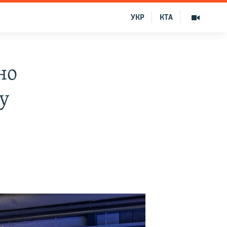
УКР
КТА
но
у