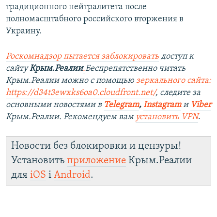
традиционного нейтралитета после
полномасштабного российского вторжения в
Украину.
Роскомнадзор пытается заблокировать
доступ к
сайту
Крым.Реалии
.
Беспрепятственно читать
Крым.Реалии можно с помощью
зеркального сайта:
https://d34t3ewxks6oa0.cloudfront.net/
, следите за
основными новостями в
Telegram
,
Instagram
и
Viber
Крым.Реалии. Рекомендуем вам
установить VPN
.
Новости без блокировки и цензуры!
Установить
приложение
Крым.Реалии
для
iOS
і
Android
.