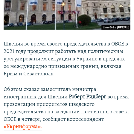
ПРИСОЕДИНЯЙТЕСЬ!
ПОБЕДИТЕЛЕЙ НЕ СУДЯТ?
КРЫМ.НЕПОКОРЕННЫЙ
ELIFBE
УКРАИНСКАЯ ПРОБЛЕМА КРЫМА
Швеция во время своего председательства в ОБСЕ в
Все сайты RFE/RL
2021 году продолжит работать над политическим
урегулированием ситуации в Украине в пределах
ее международно признанных границ, включая
Крым и Севастополь.
Об этом сказал заместитель министра
иностранных дел Швеции
Роберт Ридберг
во время
презентации приоритетов шведского
председательства на заседании Постоянного совета
ОБСЕ в четверг, сообщает корреспондент
«Укринформа».