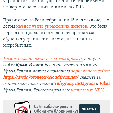
украинских пилотов управлению истребителями
четвертого поколения, такими как F-16.
Правительство Великобритании 15 мая заявило, что
летом
начнет учить украинских пилотов
. Это была
первая официально объявленная программа
обучения украинских пилотов на западных
истребителях.
Роскомнадзор пытается заблокировать
доступ к
сайту
Крым.Реалии
.
Беспрепятственно читать
Крым.Реалии можно с помощью
зеркального сайта:
https://dwdo7ovou46x7.cloudfront.net/
следите за
основными новостями в
Telegram
,
Instagram
и
Viber
Крым.Реалии. Рекомендуем вам
установить VPN
.
Сайт заблокирован?
читать >
Обойдите блокировку!