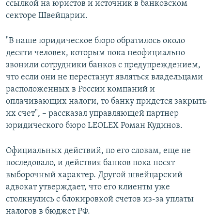
ссылкой на юристов и источник в банковском
ПРИСОЕДИНЯЙТЕСЬ!
ПОБЕДИТЕЛЕЙ НЕ СУДЯТ?
секторе Швейцарии.
КРЫМ.НЕПОКОРЕННЫЙ
"В наше юридическое бюро обратилось около
ELIFBE
десяти человек, которым пока неофициально
УКРАИНСКАЯ ПРОБЛЕМА КРЫМА
звонили сотрудники банков с предупреждением,
Все сайты RFE/RL
что если они не перестанут являться владельцами
расположенных в России компаний и
оплачивающих налоги, то банку придется закрыть
их счет", – рассказал управляющей партнер
юридического бюро LEOLEX Роман Кудинов.
Официальных действий, по его словам, еще не
последовало, и действия банков пока носят
выборочный характер. Другой швейцарский
адвокат утверждает, что его клиенты уже
столкнулись с блокировкой счетов из-за уплаты
налогов в бюджет РФ.