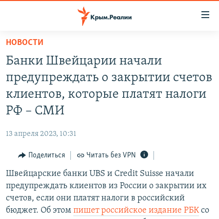
Доступность
ссылки
Вернуться
НОВОСТИ
к
НОВОСТИ
Банки Швейцарии начали
основному
СПЕЦПРОЕКТЫ
содержанию
предупреждать о закрытии счетов
ВОДА
Вернутся
ГРУЗ 200
клиентов, которые платят налоги
к
ИСТОРИЯ
КАРТА ВОЕННЫХ ОБЪЕКТОВ КРЫМА
РФ – СМИ
главной
ЕЩЕ
11 ЛЕТ ОККУПАЦИИ КРЫМА. 11 ИСТОРИЙ СОПРОТИВЛЕНИЯ
навигации
13 апреля 2023, 10:31
Вернутся
РАДІО СВОБОДА
ИНТЕРАКТИВ
к
Поделиться
Читать без VPN
КАК ОБОЙТИ БЛОКИРОВКУ
ИНФОГРАФИКА
поиску
Швейцарские банки UBS и Сredit Suisse начали
ТЕЛЕПРОЕКТ КРЫМ.РЕАЛИИ
Українською
предупреждать клиентов из России о закрытии их
СОВЕТЫ ПРАВОЗАЩИТНИКОВ
счетов, если они платят налоги в российский
Qırımtatar
бюджет. Об этом
пишет российское издание РБК
со
ПРОПАВШИЕ БЕЗ ВЕСТИ