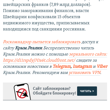
швейцарских франков (7,89 млрд долларов).
Помимо замораживания финансов, власти
Швейцарии конфисковали 15 объектов
недвижимого имущества, приписываемых
находящимся под санкциями россиянам.
Роскомнадзор пытается заблокировать
доступ к
сайту
Крым.Реалии
.
Беспрепятственно читать
Крым.Реалии можно с помощью
зеркального сайта:
https://d11rspdyj70a6t.cloudfront.net/
следите за
основными новостями в
Telegram
,
Instagram
и
Viber
Крым.Реалии. Рекомендуем вам
установить VPN
.
Сайт заблокирован?
читать >
Обойдите блокировку!