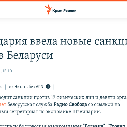
ария ввела новые санкц
в Беларуси
, 15:10
ся
Читать без VPN
одит санкции против 17 физических лиц и девяти орг
шет
белорусская служба
Радио Свобода
со ссылкой на
ный секретариат по экономике Швейцарии.
подпали белорусская авиакомпания
"Белавиа", "Гродно 