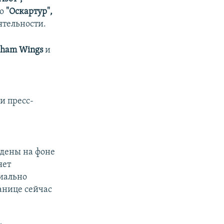
во
"Оскартур",
ятельности.
ham Wings
и
и пресс-
7
едены на фоне
яет
циально
анице сейчас