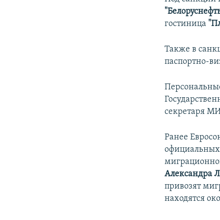
ПОБЕДИТЕЛЕЙ НЕ СУДЯТ?
"Белоруснефть
КРЫМ.НЕПОКОРЕННЫЙ
гостиница
"П
ELIFBE
Также в сан
УКРАИНСКАЯ ПРОБЛЕМА КРЫМА
паспортно-в
Персональные
Государствен
секретаря М
Ранее Евросою
официальных 
миграционног
Александра 
привозят миг
находятся око