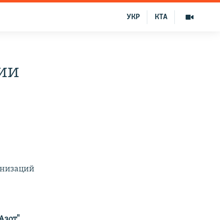
УКР
КТА
ии
анизаций
Азот",