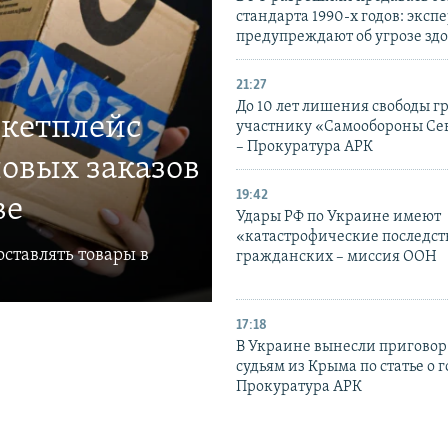
стандарта 1990-х годов: эксп
предупреждают об угрозе зд
21:27
До 10 лет лишения свободы г
ркетплейс
участнику «Самообороны Се
– Прокуратура АРК
овых заказов
19:42
ве
Удары РФ по Украине имеют
«катастрофические последст
ставлять товары в
гражданских – миссия ООН
17:18
В Украине вынесли приговор
судьям из Крыма по статье о 
Прокуратура АРК