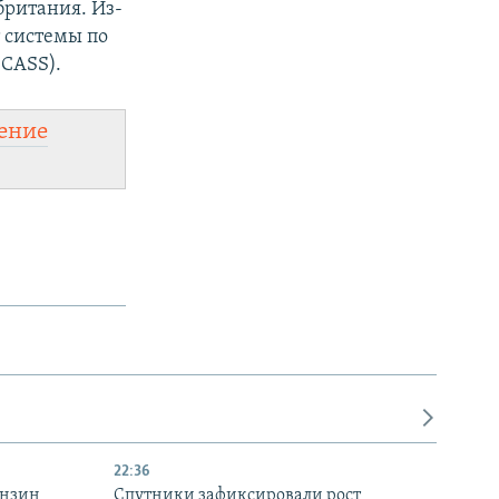
британия. Из-
 системы по
(CASS).
ение
22:36
ензин
Спутники зафиксировали рост