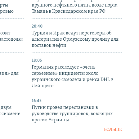
ерты
крупного нефтяного пятна возле порта
оровью
Тамань в Краснодарском крае РФ
20:40
розит
Турция и Ирак ведут переговоры об
вастополя»
альтернативе Ормузскому проливу для
поставок нефти
18:05
Германия расследует «очень
вия» для
серьезные» инциденты около
украинского самолета и рейса DHL в
Лейпциге
16:45
 двум
Путин провел перестановки в
госизмене –
руководстве группировок, воюющих
против Украины
БОЛЬШЕ