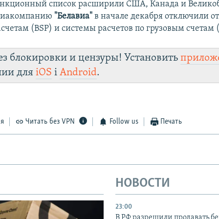
санкционный список расширили США, Канада и Велико
авиакомпанию
"Белавиа"
в начале декабря отключили от
счетам (BSP) и системы расчетов по грузовым счетам 
ез блокировки и цензуры! Установить
прилож
лии для
iOS
і
Android
.
ся
Читать без VPN
Follow us
Печать
НОВОСТИ
23:00
В РФ разрешили продавать б