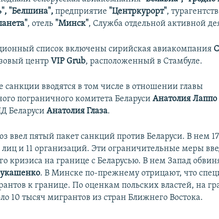
", "Белшина",
предприятие
"Центркурорт"
, турагентст
ланета"
, отель
"Минск"
, Служба отдельной активной де
кционный список включены сирийская авиакомпания
C
изовый центр
VIP Grub
, расположенный в Стамбуле.
 санкции вводятся в том числе в отношении главы
ного пограничного комитета Беларуси
Анатолия Лаппо
ИД Беларуси
Анатолия Глаза
.
з ввел пятый пакет санкций против Беларуси. В нем 1
лиц и 11 организаций. Эти ограничительные меры вв
о кризиса на границе с Беларусью. В нем Запад обвин
Лукашенко
. В Минске по-прежнему отрицают, что спе
рантов к границе. По оценкам польских властей, на гр
ло 10 тысяч мигрантов из стран Ближнего Востока.