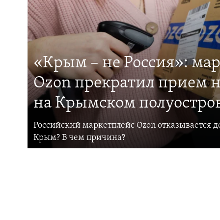
«Крым – не Россия»: ма
Ozon прекратил прием н
на Крымском полуостро
Российский маркетплейс Ozon отказывается до
Крым? В чем причина?