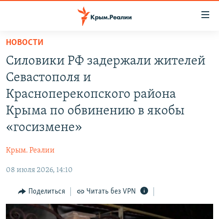
Доступность
ссылки
Вернуться
НОВОСТИ
к
НОВОСТИ
Силовики РФ задержали жителей
основному
СПЕЦПРОЕКТЫ
содержанию
Севастополя и
ВОДА
Вернутся
ГРУЗ 200
Красноперекопского района
к
ИСТОРИЯ
КАРТА ВОЕННЫХ ОБЪЕКТОВ КРЫМА
Крыма по обвинению в якобы
главной
ЕЩЕ
11 ЛЕТ ОККУПАЦИИ КРЫМА. 11 ИСТОРИЙ СОПРОТИВЛЕНИЯ
навигации
«госизмене»
Вернутся
РАДІО СВОБОДА
ИНТЕРАКТИВ
к
Крым. Реалии
КАК ОБОЙТИ БЛОКИРОВКУ
ИНФОГРАФИКА
поиску
08 июля 2026, 14:10
ТЕЛЕПРОЕКТ КРЫМ.РЕАЛИИ
Українською
Поделиться
Читать без VPN
СОВЕТЫ ПРАВОЗАЩИТНИКОВ
Qırımtatar
ПРОПАВШИЕ БЕЗ ВЕСТИ