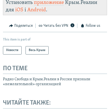
Установить
приложение
Крым.Реалии
https://smarturl.click/zYdJA
для
iOS
і
Android
.
Telegram
Instagram
Viber
Крым.Реалии
установить VPN
.
Поделиться
Читать без VPN
Follow us
This item is part of
Новости
Весь Крым
ПО ТЕМЕ
Радио Свобода и Крым.Реалии в России признали
«нежелательной» организацией
ЧИТАЙТЕ ТАКЖЕ: