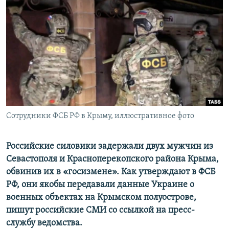
ПРИСОЕДИНЯЙТЕСЬ!
ПОБЕДИТЕЛЕЙ НЕ СУДЯТ?
КРЫМ.НЕПОКОРЕННЫЙ
ELIFBE
УКРАИНСКАЯ ПРОБЛЕМА КРЫМА
Все сайты RFE/RL
Сотрудники ФСБ РФ в Крыму, иллюстративное фото
Российские силовики задержали двух мужчин из
Севастополя и Красноперекопского района Крыма,
обвинив их в «госизмене». Как утверждают в ФСБ
РФ, они якобы передавали данные Украине о
военных объектах на Крымском полуострове,
пишут российские СМИ со ссылкой на пресс-
службу ведомства.