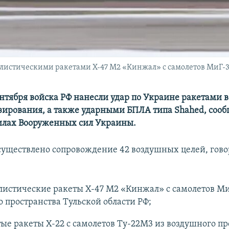
алистическими ракетами Х-47 М2 «Кинжал» с самолетов МиГ-
сентября войска РФ нанесли удар по Украине ракетами 
зирования, а также ударными БПЛА типа Shahed, сооб
илах Вооруженных сил Украины.
существлено сопровождение 42 воздушных целей, говор
листические ракеты Х-47 М2 «Кинжал» с самолетов Ми
 пространства Тульской области РФ;
ые ракеты Х-22 с самолетов Ту-22М3 из воздушного пр