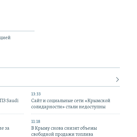
ацией
13:33
НПЗ Saudi
Сайт и социальные сети «Крымской
солидарности» стали недоступны
11:18
е за
В Крыму снова снизят объемы
свободной продажи топлива