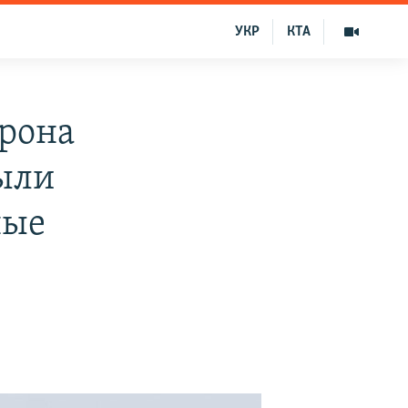
УКР
КТА
рона
были
ные