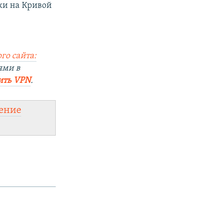
аки на Кривой
го сайта:
ями в
ить VPN
.
ение