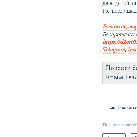
двое детей, е
Рог пострадал
Роскомнадзор
Беспрепятств
https://d2qrt
Telegram
,
Ins
Новости б
Крым.Реа
Поделить
This item is part of