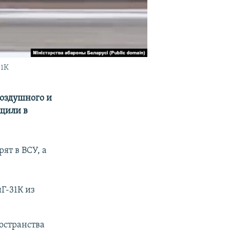
31К
воздушного и
щили в
ят в ВСУ, а
Г-31К из
остранства