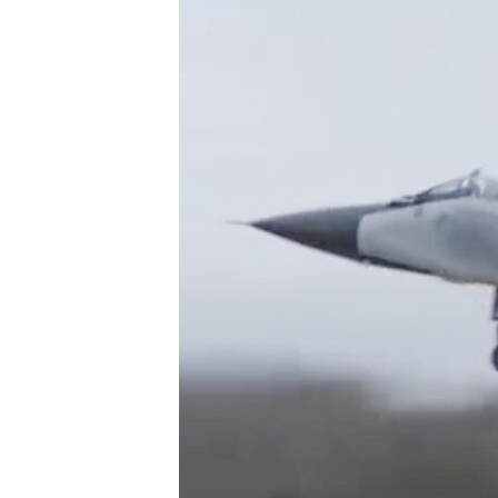
ПОБЕДИТЕЛЕЙ НЕ СУДЯТ?
КРЫМ.НЕПОКОРЕННЫЙ
ELIFBE
УКРАИНСКАЯ ПРОБЛЕМА КРЫМА