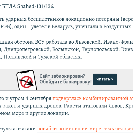
 БПЛА Shahed-131/136.
ть ударных беспилотников локационно потеряны (вер
РЭБ), один – улетел в Беларусь, уточнили в Воздушных 
шная оборона ВСУ работала во Львовской, Ивано-Фран
, Днепропетровской, Волынской, Тернопольской, Киев
 Полтавской и Сумской областях.
Сайт заблокирован?
читать >
Обойдите блокировку!
ю и утром 4 сентября
подверглась комбинированной а
ракет и ударных дронов. Ракеты атаковали Львов, Кри
рном море и другие локации.
езультате атаки
погибли по меньшей мере семь челове