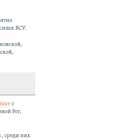
оятно
силах ВСУ.
ковской,
ской,
таке
с
вой Рог,
к
, среди них