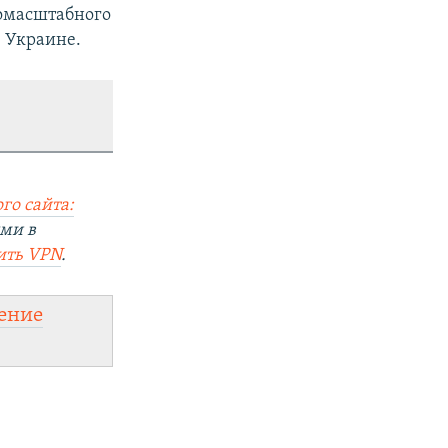
номасштабного
 Украине.
го сайта:
ми в
ить
VPN
.
ение