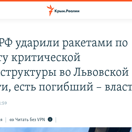
РФ ударили ракетами по
ту критической
структуры во Львовской
ти, есть погибший – влас
1:59
ся
Читать без VPN