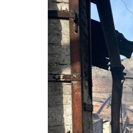
ПОБЕДИТЕЛЕЙ НЕ СУДЯТ?
КРЫМ.НЕПОКОРЕННЫЙ
ELIFBE
УКРАИНСКАЯ ПРОБЛЕМА КРЫМА