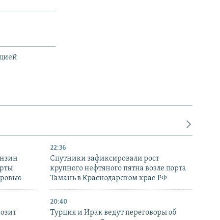
ацией
22:36
ензин
Спутники зафиксировали рост
ерты
крупного нефтяного пятна возле порта
оровью
Тамань в Краснодарском крае РФ
20:40
розит
Турция и Ирак ведут переговоры об