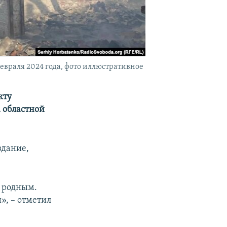
евраля 2024 года, фото иллюстративное
кту
а областной
здание,
я родным.
», – отметил