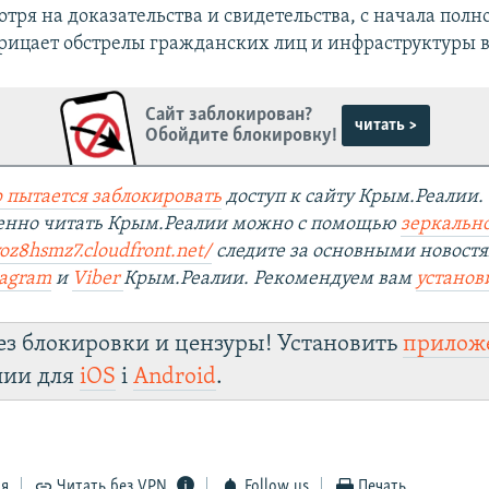
отря на доказательства и свидетельства, с начала пол
рицает обстрелы гражданских лиц и инфраструктуры в
Сайт заблокирован?
читать >
Обойдите блокировку!
 пытается заблокировать
доступ к сайту Крым.Реалии.
венно читать Крым.Реалии можно с помощью
зеркально
yoz8hsmz7.cloudfront.net/
следите за основными новостя
tagram
и
Viber
Крым.Реалии. Рекомендуем вам
установ
ез блокировки и цензуры! Установить
прилож
лии для
iOS
і
Android
.
ся
Читать без VPN
Follow us
Печать