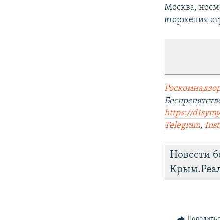
Москва, несм
вторжения от
Роскомнадзор
Беспрепятст
https://d1sym
Telegram
,
Ins
Новости б
Крым.Реа
Поделить