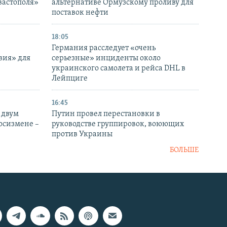
вастополя»
альтернативе Ормузскому проливу для
поставок нефти
18:05
Германия расследует «очень
вия» для
серьезные» инциденты около
украинского самолета и рейса DHL в
Лейпциге
16:45
 двум
Путин провел перестановки в
госизмене –
руководстве группировок, воюющих
против Украины
БОЛЬШЕ