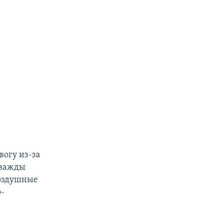
вогу из-за
дважды
Воздушные
о-