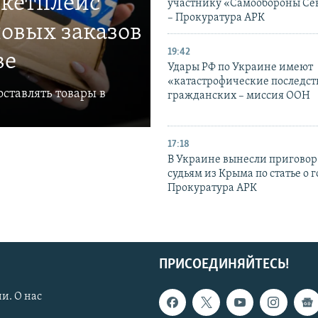
ркетплейс
участнику «Самообороны Се
– Прокуратура АРК
овых заказов
19:42
ве
Удары РФ по Украине имеют
«катастрофические последст
ставлять товары в
гражданских – миссия ООН
17:18
В Украине вынесли приговор
судьям из Крыма по статье о 
Прокуратура АРК
ПРИСОЕДИНЯЙТЕСЬ!
и. О нас