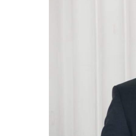
ПОБЕДИТЕЛЕЙ НЕ СУДЯТ?
КРЫМ.НЕПОКОРЕННЫЙ
ELIFBE
УКРАИНСКАЯ ПРОБЛЕМА КРЫМА