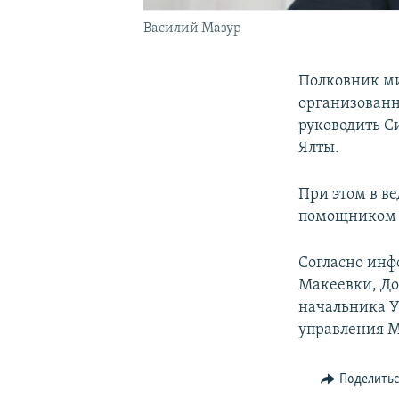
Василий Мазур
Полковник ми
организован
руководить С
Ялты.
При этом в ве
помощником 
Согласно инф
Макеевки, До
начальника У
управления М
Поделить