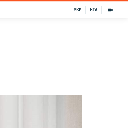
УКР
КТА
е