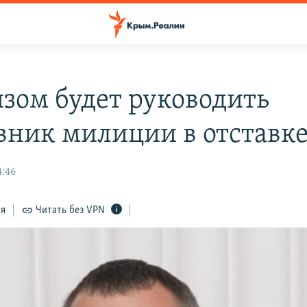
зом будет руководить
вник милиции в отставк
4:46
ся
Читать без VPN