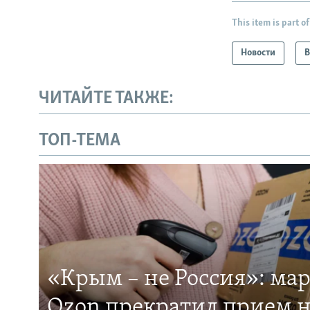
This item is part of
Новости
В
ЧИТАЙТЕ ТАКЖЕ:
ТОП-ТЕМА
«Крым – не Россия»: ма
Ozon прекратил прием н