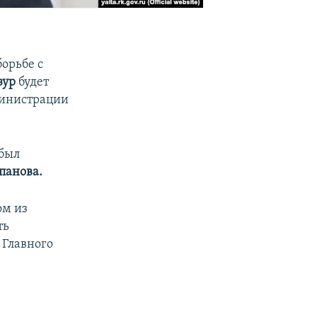
орьбе с
зур
будет
министрации
 был
панова.
ом из
ть
 Главного