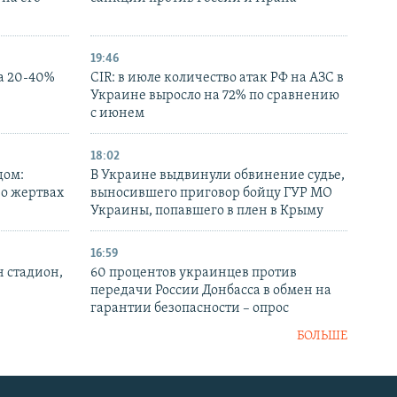
19:46
а 20-40%
CIR: в июле количество атак РФ на АЗС в
Украине выросло на 72% по сравнению
с июнем
18:02
дом:
В Украине выдвинули обвинение судье,
 о жертвах
выносившего приговор бойцу ГУР МО
Украины, попавшего в плен в Крыму
16:59
н стадион,
60 процентов украинцев против
передачи России Донбасса в обмен на
гарантии безопасности – опрос
БОЛЬШЕ