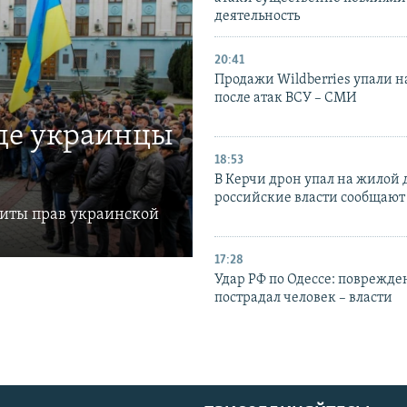
деятельность
20:41
Продажи Wildberries упали н
после атак ВСУ – СМИ
где украинцы
18:53
В Керчи дрон упал на жилой 
российские власти сообщают
щиты прав украинской
17:28
Удар РФ по Одессе: поврежде
пострадал человек – власти