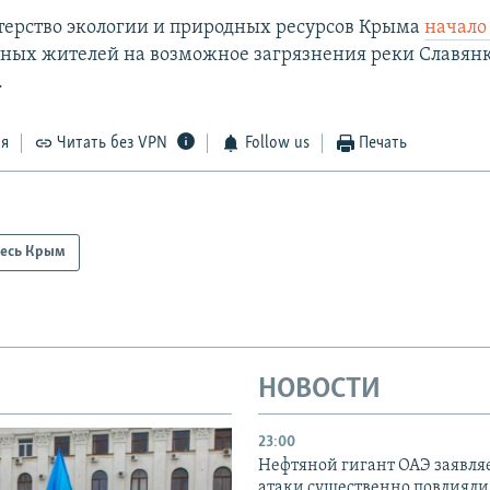
ерство экологии и природных ресурсов Крыма
начало
тных жителей на возможное загрязнения реки Славянк
.
ся
Читать без VPN
Follow us
Печать
есь Крым
НОВОСТИ
23:00
Нефтяной гигант ОАЭ заявляе
атаки существенно повлияли 