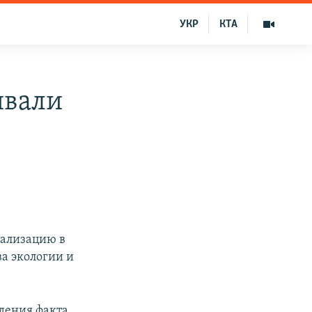
УКР
КТА
ивали
нализацию в
а экологии и
дения факта