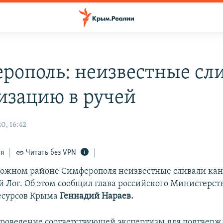
рополь: неизвестные сл
изацию в ручей
0, 16:42
ся
Читать без VPN
ожном районе Симферополя неизвестные сливали ка
 Лог. Об этом сообщил глава российского Министерств
есурсов Крыма
Геннадий Нараев.
роведение соответствующей экспертизы для подтверж