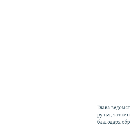
Глава ведомст
ручья, затам
благодаря об