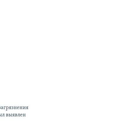
 загрязнения
был выявлен