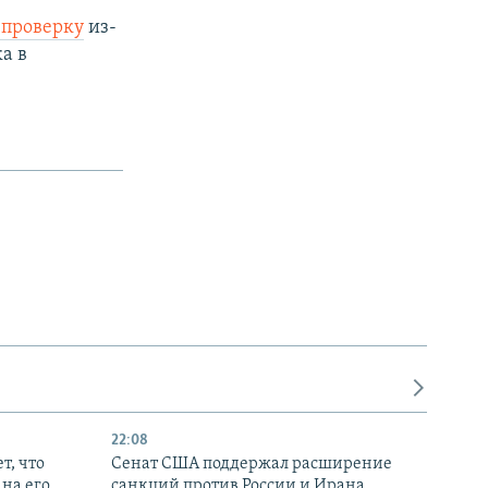
 проверку
из-
а в
22:08
т, что
Сенат США поддержал расширение
на его
санкций против России и Ирана