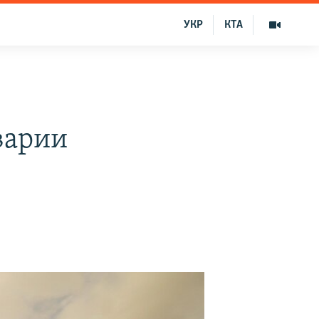
УКР
КТА
аварии