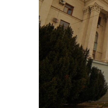
ПОБЕДИТЕЛЕЙ НЕ СУДЯТ?
КРЫМ.НЕПОКОРЕННЫЙ
ELIFBE
УКРАИНСКАЯ ПРОБЛЕМА КРЫМА