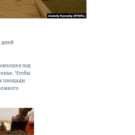
 дней
роизошел под
сенье. Чтобы
ая площади
земного