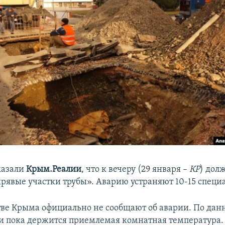
казали
Крым.Реалии
, что к вечеру (29 января –
КР
) дол
рявые участки трубы». Аварию устраняют 10-15 специа
тве Крыма официально не сообщают об аварии. По да
и пока держится приемлемая комнатная температура.