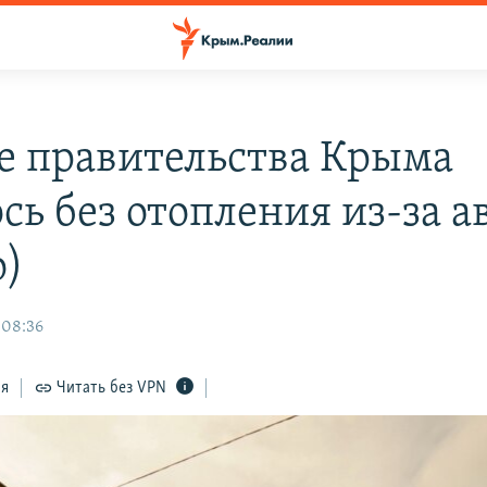
е правительства Крыма
сь без отопления из-за 
о)
 08:36
ся
Читать без VPN