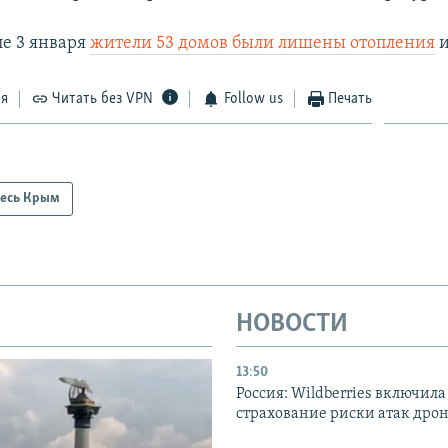
е 3 января
жители 53 домов были лишены отопления
и
ся
Читать без VPN
Follow us
Печать
есь Крым
НОВОСТИ
13:50
Россия: Wildberries включила
страхование риски атак дро