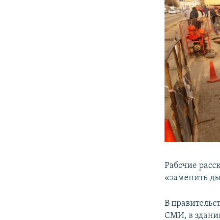
Рабочие расс
«заменить ды
В правительс
СМИ, в здани