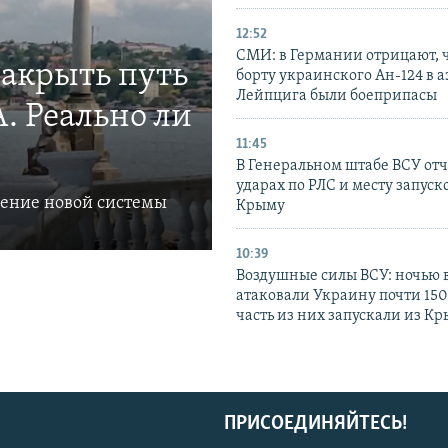
12:52
СМИ: в Германии отрицают, ч
закрыть путь
борту украинского Ан-124 в 
Лейпцига были боеприпасы
. Реально ли
11:45
В Генеральном штабе ВСУ отч
ударах по РЛС и месту запуск
ление новой системы
Крыму
10:39
Воздушные силы ВСУ: ночью 
атаковали Украину почти 150
часть из них запускали из К
ПРИСОЕДИНЯЙТЕСЬ!