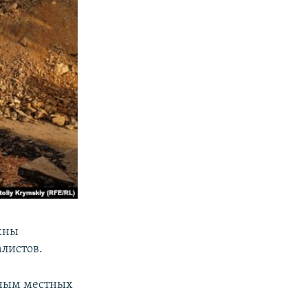
жны
листов.
нным местных