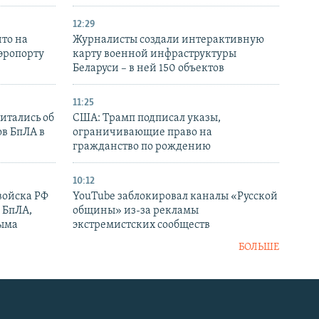
12:29
то на
Журналисты создали интерактивную
аэропорту
карту военной инфраструктуры
Беларуси – в ней 150 объектов
11:25
итались об
США: Трамп подписал указы,
ов БпЛА в
ограничивающие право на
гражданство по рождению
10:12
войска РФ
YouTube заблокировал каналы «Русской
 БпЛА,
общины» из-за рекламы
рыма
экстремистских сообществ
БОЛЬШЕ