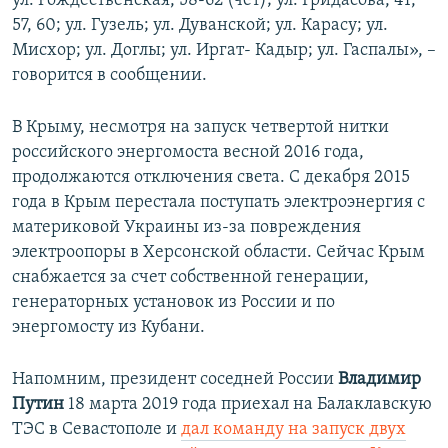
ул. Рождественская, 58-62 (чет); ул. Гридасова, 41,
57, 60; ул. Гузель; ул. Дуванской; ул. Карасу; ул.
Мисхор; ул. Доглы; ул. Иргат- Кадыр; ул. Гаспалы», –
говорится в сообщении.
В Крыму, несмотря на запуск четвертой нитки
российского энергомоста весной 2016 года,
продолжаются отключения света. С декабря 2015
года в Крым перестала поступать электроэнергия с
материковой Украины из-за повреждения
электроопоры в Херсонской области. Сейчас Крым
снабжается за счет собственной генерации,
генераторных установок из России и по
энергомосту из Кубани.
Напомним, президент соседней России
Владимир
Путин
18 марта 2019 года приехал на Балаклавскую
ТЭС в Севастополе и
дал команду на запуск двух