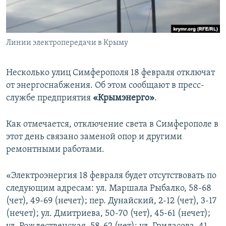
ПРИСОЕДИНЯЙТЕСЬ!
ПОБЕДИТЕЛЕЙ НЕ СУДЯТ?
КРЫМ.НЕПОКОРЕННЫЙ
Линии электропередачи в Крыму
ELIFBE
УКРАИНСКАЯ ПРОБЛЕМА КРЫМА
Несколько улиц Симферополя 18 февраля отключат
Все сайты RFE/RL
от энергоснабжения. Об этом сообщают в пресс-
службе предприятия
«Крымэнерго»
.
Как отмечается, отключение света в Симферополе в
этот день связано заменой опор и другими
ремонтными работами.
«Электроэнергия 18 февраля будет отсутствовать по
следующим адресам: ул. Маршала Рыбалко, 58-68
(чет), 49-69 (нечет); пер. Дунайский, 2-12 (чет), 3-17
(нечет); ул. Дмитриева, 50-70 (чет), 45-61 (нечет);