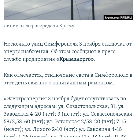
ПРИСОЕДИНЯЙТЕСЬ!
ПОБЕДИТЕЛЕЙ НЕ СУДЯТ?
КРЫМ.НЕПОКОРЕННЫЙ
Линии электропередачи Крыму
ELIFBE
УКРАИНСКАЯ ПРОБЛЕМА КРЫМА
Несколько улиц Симферополя 3 ноября отключат от
Все сайты RFE/RL
энергоснабжения. Об этом сообщают в пресс-
службе предприятия
«Крымэнерго»
.
Как отмечается, отключение света в Симферополе в
этот день связано с капитальным ремонтом.
«Электроэнергия 3 ноября будет отсутствовать по
следующим адресам: ул. Севастопольская, 31; ул.
Заводская 4-20 (чет); 3 (нечет); ул. Севастопольская
58/2,58-60 (чет); ул. Эстонская 2/58-20 (чет); 7-15
(нечет); ул. Лихого 2-10 (чет); ул. Саковича 4-18