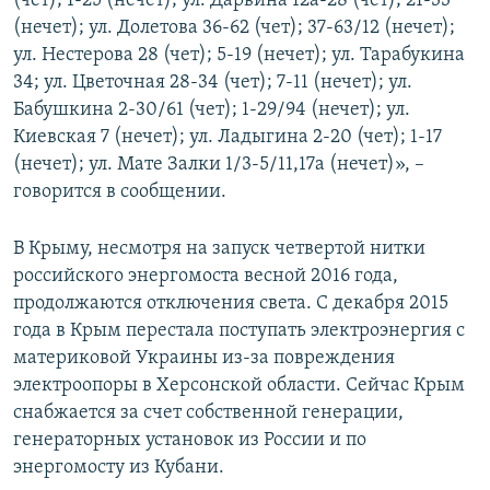
(чет); 1-25 (нечет); ул. Дарвина 12а-28 (чет); 21-33
(нечет); ул. Долетова 36-62 (чет); 37-63/12 (нечет);
ул. Нестерова 28 (чет); 5-19 (нечет); ул. Тарабукина
34; ул. Цветочная 28-34 (чет); 7-11 (нечет); ул.
Бабушкина 2-30/61 (чет); 1-29/94 (нечет); ул.
Киевская 7 (нечет); ул. Ладыгина 2-20 (чет); 1-17
(нечет); ул. Мате Залки 1/3-5/11,17а (нечет)», –
говорится в сообщении.
В Крыму, несмотря на запуск четвертой нитки
российского энергомоста весной 2016 года,
продолжаются отключения света. С декабря 2015
года в Крым перестала поступать электроэнергия с
материковой Украины из-за повреждения
электроопоры в Херсонской области. Сейчас Крым
снабжается за счет собственной генерации,
генераторных установок из России и по
энергомосту из Кубани.