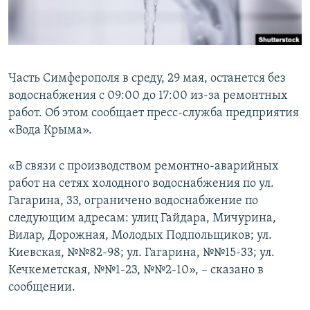
ПРИСОЕДИНЯЙТЕСЬ!
ПОБЕДИТЕЛЕЙ НЕ СУДЯТ?
КРЫМ.НЕПОКОРЕННЫЙ
ELIFBE
Часть Симферополя в среду, 29 мая, останется без
УКРАИНСКАЯ ПРОБЛЕМА КРЫМА
водоснабжения с 09:00 до 17:00 из-за ремонтных
Все сайты RFE/RL
работ. Об этом сообщает пресс-служба предприятия
«Вода Крыма».
«В связи с производством ремонтно-аварийных
работ на сетях холодного водоснабжения по ул.
Гагарина, 33, ограничено водоснабжение по
следующим адресам: улиц Гайдара, Мичурина,
Вилар, Дорожная, Молодых Подпольщиков; ул.
Киевская, №№82-98; ул. Гагарина, №№15-33; ул.
Кечкеметская, №№1-23, №№2-10», – сказано в
сообщении.