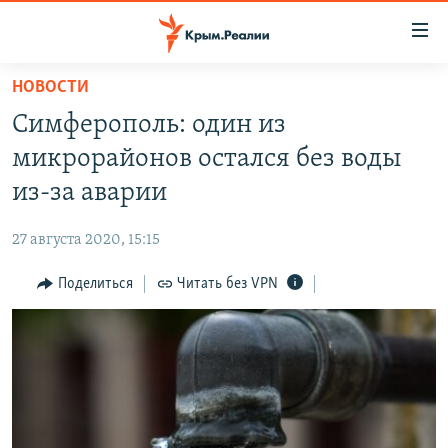
Доступность
ссылки
Вернуться
НОВОСТИ
к
НОВОСТИ
Симферополь: один из
основному
СПЕЦПРОЕКТЫ
содержанию
микрорайонов остался без воды
ВОДА
Вернутся
ГРУЗ 200
из-за аварии
к
ИСТОРИЯ
КАРТА ВОЕННЫХ ОБЪЕКТОВ КРЫМА
главной
27 августа 2020, 15:15
ЕЩЕ
11 ЛЕТ ОККУПАЦИИ КРЫМА. 11 ИСТОРИЙ СОПРОТИВЛЕНИЯ
навигации
Вернутся
Поделиться
Читать без VPN
РАДІО СВОБОДА
ИНТЕРАКТИВ
к
КАК ОБОЙТИ БЛОКИРОВКУ
ИНФОГРАФИКА
поиску
ТЕЛЕПРОЕКТ КРЫМ.РЕАЛИИ
Українською
СОВЕТЫ ПРАВОЗАЩИТНИКОВ
Qırımtatar
ПРОПАВШИЕ БЕЗ ВЕСТИ