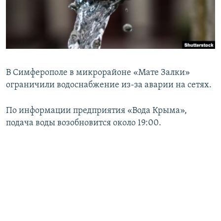
ПРИСОЕДИНЯЙТЕСЬ!
ПОБЕДИТЕЛЕЙ НЕ СУДЯТ?
КРЫМ.НЕПОКОРЕННЫЙ
ELIFBE
УКРАИНСКАЯ ПРОБЛЕМА КРЫМА
В Симферополе в микрорайоне «Мате Залки»
Все сайты RFE/RL
ограничили водоснабжение из-за аварии на сетях.
По информации предприятия «Вода Крыма»,
подача воды возобновится около 19:00.