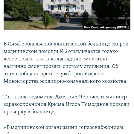
ПРИСОЕДИНЯЙТЕСЬ!
ПОБЕДИТЕЛЕЙ НЕ СУДЯТ?
КРЫМ.НЕПОКОРЕННЫЙ
ELIFBE
УКРАИНСКАЯ ПРОБЛЕМА КРЫМА
В Симферопольской клинической больнице скорой
Все сайты RFE/RL
медицинской помощи №6 отапливается только
левое крыло, так как подрядчик смог лишь
частично смонтировать систему отопления. Об
этом сообщает пресс-служба российского
Министерства жилищно-комунального хозяйства.
Так, глава ведомства Дмитрий Черняев и министр
здравоохранения Крыма Игорь Чемоданов провели
проверку в больнице.
«В медицинской организации теплоснабжением