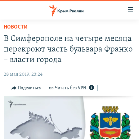
Доступность
ссылки
Вернуться
НОВОСТИ
к
НОВОСТИ
В Симферополе на четыре месяца
основному
СПЕЦПРОЕКТЫ
содержанию
перекроют часть бульвара Франко
ВОДА
Вернутся
ГРУЗ 200
– власти города
к
ИСТОРИЯ
КАРТА ВОЕННЫХ ОБЪЕКТОВ КРЫМА
главной
28 мая 2019, 23:24
ЕЩЕ
11 ЛЕТ ОККУПАЦИИ КРЫМА. 11 ИСТОРИЙ СОПРОТИВЛЕНИЯ
навигации
Вернутся
Поделиться
Читать без VPN
РАДІО СВОБОДА
ИНТЕРАКТИВ
к
КАК ОБОЙТИ БЛОКИРОВКУ
ИНФОГРАФИКА
поиску
ТЕЛЕПРОЕКТ КРЫМ.РЕАЛИИ
Українською
СОВЕТЫ ПРАВОЗАЩИТНИКОВ
Qırımtatar
ПРОПАВШИЕ БЕЗ ВЕСТИ