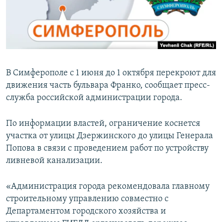
ПРИСОЕДИНЯЙТЕСЬ!
ПОБЕДИТЕЛЕЙ НЕ СУДЯТ?
КРЫМ.НЕПОКОРЕННЫЙ
ELIFBE
УКРАИНСКАЯ ПРОБЛЕМА КРЫМА
В Симферополе с 1 июня до 1 октября перекроют для
Все сайты RFE/RL
движения часть бульвара Франко, сообщает пресс-
служба российской администрации города.
По информации властей, ограничение коснется
участка от улицы Дзержинского до улицы Генерала
Попова в связи с проведением работ по устройству
ливневой канализации.
«Администрация города рекомендовала главному
строительному управлению совместно с
Департаментом городского хозяйства и