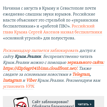
Начиная с августа в Крыму и Севастополе почти
ежедневно слышны звуки взрывов. Российские
власти объясняют это стрельбой по «украинским
беспилотникам» и «работой ПВО».
Российский
глава Крыма Сергей Аксенов назвал беспилотники
«основной угрозой» для полуострова.
Роско
мнадзор пытается заблокировать
доступ к
сайту
Крым.Реалии
.
Беспрепятственно читать
Крым.Реалии можно с помощью
зеркального сайта:
https://d2p5zgr041b1mn.cloudfront.net/.
​
Также
следите за основными новостями в
Telegram
,
Instagram
и
Viber
Крым.Реалии. Рекомендуем вам
установить
VPN
.
Сайт заблокирован?
читать >
Обойдите блокировку!