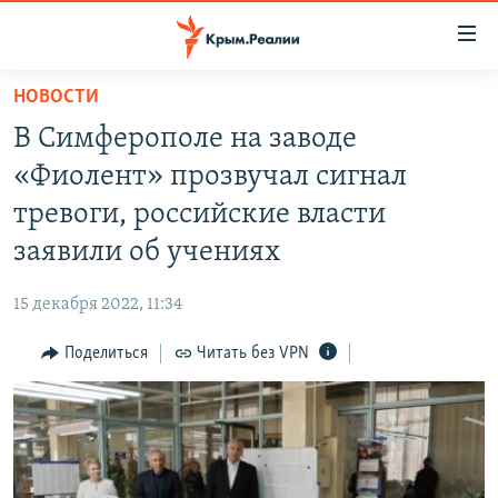
Доступность
ссылки
Вернуться
НОВОСТИ
к
НОВОСТИ
В Симферополе на заводе
основному
СПЕЦПРОЕКТЫ
содержанию
«Фиолент» прозвучал сигнал
ВОДА
Вернутся
ГРУЗ 200
тревоги, российские власти
к
ИСТОРИЯ
КАРТА ВОЕННЫХ ОБЪЕКТОВ КРЫМА
заявили об учениях
главной
ЕЩЕ
11 ЛЕТ ОККУПАЦИИ КРЫМА. 11 ИСТОРИЙ СОПРОТИВЛЕНИЯ
навигации
15 декабря 2022, 11:34
Вернутся
РАДІО СВОБОДА
ИНТЕРАКТИВ
к
Поделиться
Читать без VPN
КАК ОБОЙТИ БЛОКИРОВКУ
ИНФОГРАФИКА
поиску
ТЕЛЕПРОЕКТ КРЫМ.РЕАЛИИ
Українською
СОВЕТЫ ПРАВОЗАЩИТНИКОВ
Qırımtatar
ПРОПАВШИЕ БЕЗ ВЕСТИ