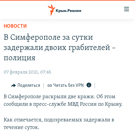
Доступность
ссылки
Вернуться
НОВОСТИ
к
НОВОСТИ
В Симферополе за сутки
основному
СПЕЦПРОЕКТЫ
содержанию
задержали двоих грабителей –
ВОДА
Вернутся
ГРУЗ 200
полиция
к
ИСТОРИЯ
КАРТА ВОЕННЫХ ОБЪЕКТОВ КРЫМА
главной
07 февраля 2021, 07:45
ЕЩЕ
11 ЛЕТ ОККУПАЦИИ КРЫМА. 11 ИСТОРИЙ СОПРОТИВЛЕНИЯ
навигации
Вернутся
Поделиться
Читать без VPN
РАДІО СВОБОДА
ИНТЕРАКТИВ
к
В Симферополе раскрыли две кражи. Об этом
КАК ОБОЙТИ БЛОКИРОВКУ
ИНФОГРАФИКА
поиску
сообщили в пресс-службе МВД России по Крыму.
ТЕЛЕПРОЕКТ КРЫМ.РЕАЛИИ
Українською
СОВЕТЫ ПРАВОЗАЩИТНИКОВ
Как отмечается, подозреваемых задержали в
Qırımtatar
течение суток.
ПРОПАВШИЕ БЕЗ ВЕСТИ