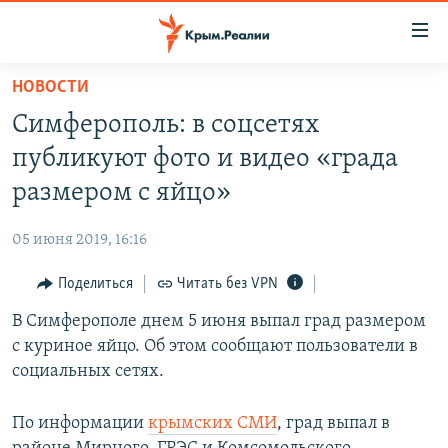
Доступность
ссылки
Вернуться
НОВОСТИ
к
НОВОСТИ
Симферополь: в соцсетях
основному
СПЕЦПРОЕКТЫ
содержанию
публикуют фото и видео «града
ВОДА
Вернутся
ГРУЗ 200
размером с яйцо»
к
ИСТОРИЯ
КАРТА ВОЕННЫХ ОБЪЕКТОВ КРЫМА
главной
05 июня 2019, 16:16
ЕЩЕ
11 ЛЕТ ОККУПАЦИИ КРЫМА. 11 ИСТОРИЙ СОПРОТИВЛЕНИЯ
навигации
Вернутся
Поделиться
Читать без VPN
РАДІО СВОБОДА
ИНТЕРАКТИВ
к
В Симферополе днем 5 июня выпал град размером
КАК ОБОЙТИ БЛОКИРОВКУ
ИНФОГРАФИКА
поиску
с куриное яйцо. Об этом сообщают пользователи в
ТЕЛЕПРОЕКТ КРЫМ.РЕАЛИИ
социальных сетях.
Українською
СОВЕТЫ ПРАВОЗАЩИТНИКОВ
Qırımtatar
По информации
крымских СМИ
, град выпал в
ПРОПАВШИЕ БЕЗ ВЕСТИ