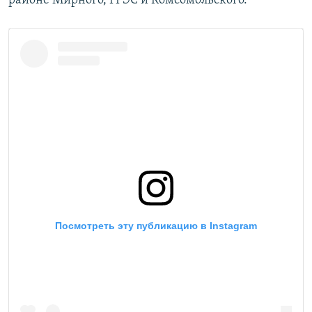
районе Мирного, ГРЭС и Комсомольского.
ПРИСОЕДИНЯЙТЕСЬ!
ПОБЕДИТЕЛЕЙ НЕ СУДЯТ?
КРЫМ.НЕПОКОРЕННЫЙ
ELIFBE
УКРАИНСКАЯ ПРОБЛЕМА КРЫМА
Все сайты RFE/RL