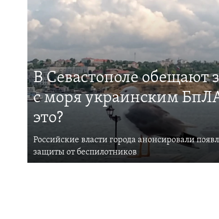
В Севастополе обещают 
с моря украинским БпЛА
это?
Российские власти города анонсировали появ
защиты от беспилотников