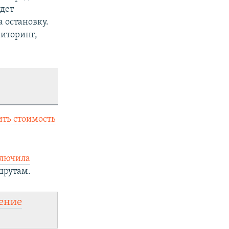
дет
 остановку.
ниторинг,
ть стоимость
ключила
шрутам.
ение