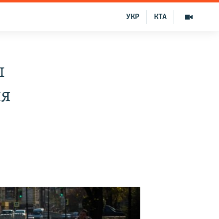
УКР
КТА
ы
ия