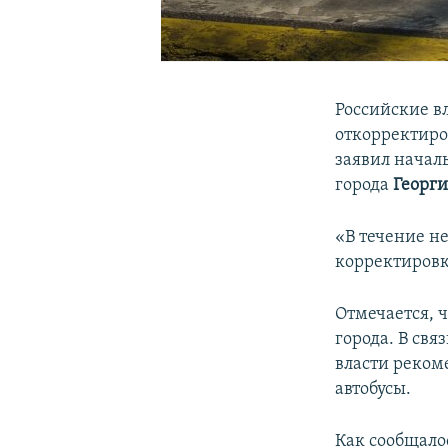
Российские в
откорректиро
заявил начал
города
Георг
«В течение не
корректировк
Отмечается, 
города. В свя
власти реком
автобусы.
Как сообщало