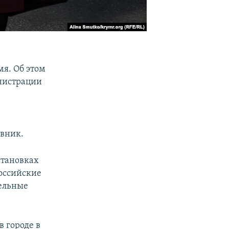
мя. Об этом
инистрации
овник.
становках
российские
ельные
 в городе в