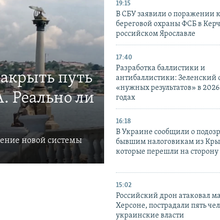
19:15
В СБУ заявили о поражении 
береговой охраны ФСБ в Керч
российском Ярославле
17:40
Разработка баллистики и
закрыть путь
антибаллистики: Зеленский
«нужных результатов» в 2026
. Реально ли
годах
16:18
В Украине сообщили о подоз
ление новой системы
бывшим налоговикам из Кры
которые перешли на сторону
15:02
Российский дрон атаковал м
Херсоне, пострадали пять чел
украинские власти