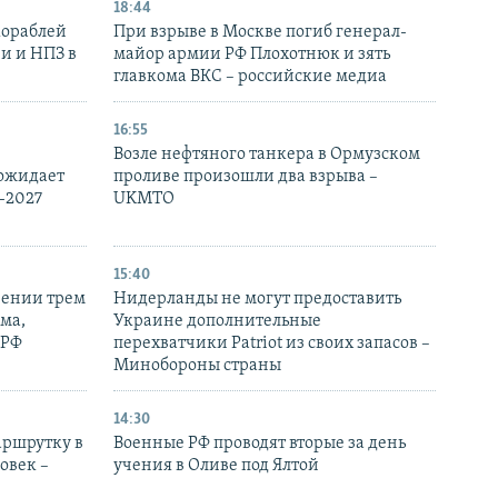
18:44
кораблей
При взрыве в Москве погиб генерал-
и и НПЗ в
майор армии РФ Плохотнюк и зять
главкома ВКС – российские медиа
16:55
Возле нефтяного танкера в Ормузском
 ожидает
проливе произошли два взрыва –
-2027
UKMTO
15:40
рении трем
Нидерланды не могут предоставить
ма,
Украине дополнительные
 РФ
перехватчики Patriot из своих запасов –
Минобороны страны
14:30
аршрутку в
Военные РФ проводят вторые за день
овек –
учения в Оливе под Ялтой