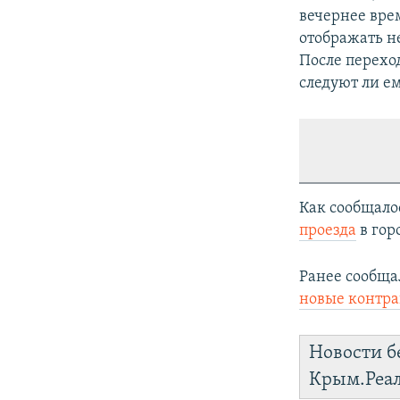
вечернее вре
отображать н
После перехо
следуют ли е
Как сообщало
проезда
в гор
Ранее сообща
новые контра
Новости б
Крым.Реа