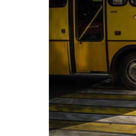
ПОБЕДИТЕЛЕЙ НЕ СУДЯТ?
КРЫМ.НЕПОКОРЕННЫЙ
ELIFBE
УКРАИНСКАЯ ПРОБЛЕМА КРЫМА