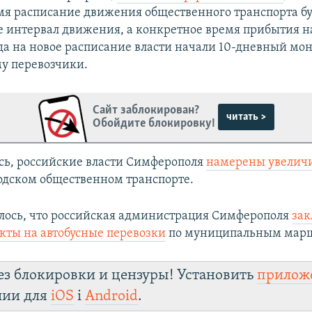
мя расписание движения общественного транспорта бу
е интервал движения, а конкретное время прибытия на
да на новое расписание власти начали 10-дневный мо
му перевозчики.
Сайт заблокирован?
читать >
Обойдите блокировку!
сь, российские власти Симферополя
намерены увеличи
одском общественном транспорте.
лось, что российская администрация Симферополя
за
кты на автобусные перевозки
по муниципальным мар
ез блокировки и цензуры! Установить
прилож
лии для
iOS
і
Android
.