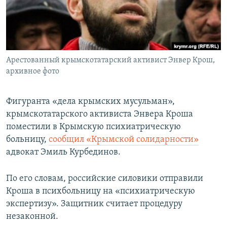
ПРИСОЕДИНЯЙТЕСЬ!
ПОБЕДИТЕЛЕЙ НЕ СУДЯТ?
КРЫМ.НЕПОКОРЕННЫЙ
ELIFBE
Арестованный крымскотатарский активист Энвер Крош,
УКРАИНСКАЯ ПРОБЛЕМА КРЫМА
архивное фото
Все сайты RFE/RL
Фигуранта «дела крымских мусульман»,
крымскотатарского активиста Энвера Кроша
поместили в Крымскую психиатрическую
больницу,
сообщил «Крымской солидарности»
адвокат Эмиль Курбединов.
По его словам, российские силовики отправили
Кроша в психбольницу на «
психиатрическую
экспертизу». Защитник считает процедуру
незаконной.