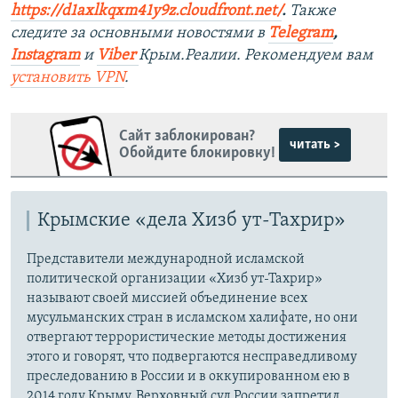
https://d1axlkqxm41y9z.cloudfront.net/
. ​
Также
следите за основными новостями в
Telegram
,
Instagram
и
Viber
Крым.Реалии. Рекомендуем вам
установить
VPN
.
Сайт заблокирован?
читать >
Обойдите блокировку!
Крымские «дела Хизб ут-Тахрир»
Представители международной исламской
политической организации «Хизб ут-Тахрир»
называют своей миссией объединение всех
мусульманских стран в исламском халифате, но они
отвергают террористические методы достижения
этого и говорят, что подвергаются несправедливому
преследованию в России и в оккупированном ею в
2014 году Крыму. Верховный суд России запретил